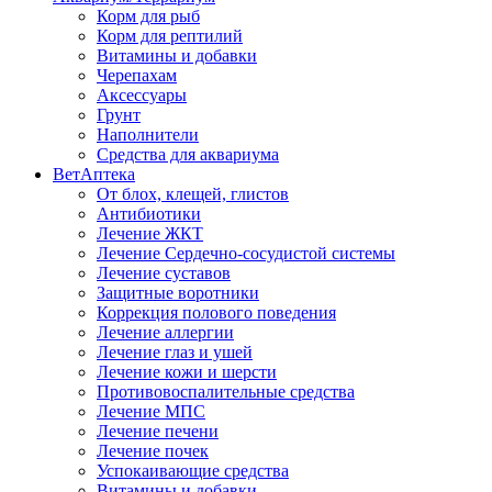
Корм для рыб
Корм для рептилий
Витамины и добавки
Черепахам
Аксессуары
Грунт
Наполнители
Средства для аквариума
ВетАптека
От блох, клещей, глистов
Антибиотики
Лечение ЖКТ
Лечение Сердечно-сосудистой системы
Лечение суставов
Защитные воротники
Коррекция полового поведения
Лечение аллергии
Лечение глаз и ушей
Лечение кожи и шерсти
Противовоспалительные средства
Лечение МПС
Лечение печени
Лечение почек
Успокаивающие средства
Витамины и добавки