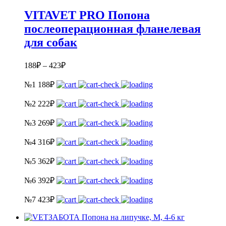
VITAVET PRO Попона
послеоперационная фланелевая
для собак
188
₽
–
423
₽
№1
188
₽
№2
222
₽
№3
269
₽
№4
316
₽
№5
362
₽
№6
392
₽
№7
423
₽