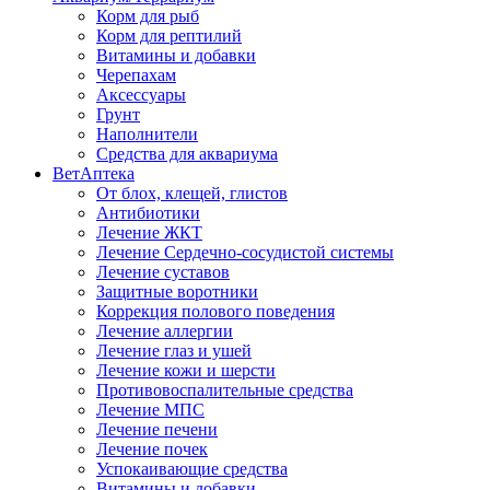
Корм для рыб
Корм для рептилий
Витамины и добавки
Черепахам
Аксессуары
Грунт
Наполнители
Средства для аквариума
ВетАптека
От блох, клещей, глистов
Антибиотики
Лечение ЖКТ
Лечение Сердечно-сосудистой системы
Лечение суставов
Защитные воротники
Коррекция полового поведения
Лечение аллергии
Лечение глаз и ушей
Лечение кожи и шерсти
Противовоспалительные средства
Лечение МПС
Лечение печени
Лечение почек
Успокаивающие средства
Витамины и добавки