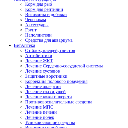
Корм для рыб
Корм для рептилий
Витамины и добавки
Черепахам
Аксессуары
Грунт
Наполнители
Средства для аквариума
ВетАптека
От блох, клещей, глистов
Антибиотики
Лечение ЖКТ
Лечение Сердечно-сосудистой системы
Лечение суставов
Защитные воротники
Коррекция полового поведения
Лечение аллергии
Лечение глаз и ушей
Лечение кожи и шерсти
Противовоспалительные средства
Лечение МПС
Лечение печени
Лечение почек
Успокаивающие средства
Витамины и добавки