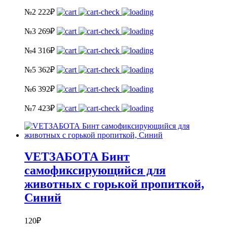
№2
222
₽
№3
269
₽
№4
316
₽
№5
362
₽
№6
392
₽
№7
423
₽
VETЗАБОТА Бинт
самофиксирующийся для
животных с горькой пропиткой,
Синий
120
₽