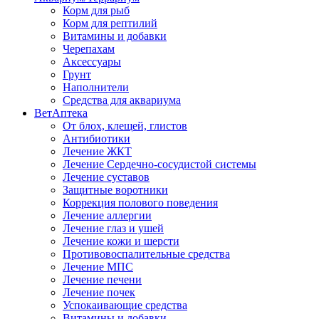
Корм для рыб
Корм для рептилий
Витамины и добавки
Черепахам
Аксессуары
Грунт
Наполнители
Средства для аквариума
ВетАптека
От блох, клещей, глистов
Антибиотики
Лечение ЖКТ
Лечение Сердечно-сосудистой системы
Лечение суставов
Защитные воротники
Коррекция полового поведения
Лечение аллергии
Лечение глаз и ушей
Лечение кожи и шерсти
Противовоспалительные средства
Лечение МПС
Лечение печени
Лечение почек
Успокаивающие средства
Витамины и добавки