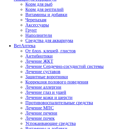
Корм для рыб
Корм для рептилий
Витамины и добавки
Черепахам
Аксессуары
Грунт
Наполнители
Средства для аквариума
ВетАптека
От блох, клещей, глистов
Антибиотики
Лечение ЖКТ
Лечение Сердечно-сосудистой системы
Лечение суставов
Защитные воротники
Коррекция полового поведения
Лечение аллергии
Лечение глаз и ушей
Лечение кожи и шерсти
Противовоспалительные средства
Лечение МПС
Лечение печени
Лечение почек
Успокаивающие средства
Витамины и добавки