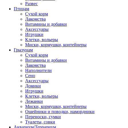
Развес
Птицам
Сухой корм
Лакомства
Витамины и добавки
Аксессуары
Игрушки
Клетки, вольеры
Миски, кормушки, контейнеры
Грызунам
Сухой корм
Витамины и добавки
Лакомства
Наполнители
Сено
Аксессуары
Домики
Игрушки
Клетки, вольеры
Лежанки
Миски, кормушки, контейнеры
Ошейники и поводки, намордники
Переноски, сумки
Туалеты, совки
Аквариум/Террариум