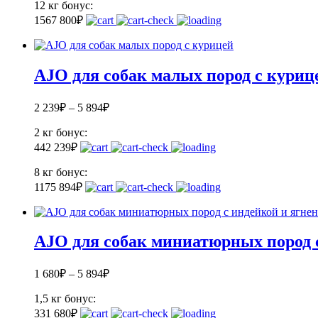
12 кг
бонус:
156
7 800
₽
AJO для собак малых пород с куриц
2 239
₽
–
5 894
₽
2 кг
бонус:
44
2 239
₽
8 кг
бонус:
117
5 894
₽
AJO для собак миниатюрных пород 
1 680
₽
–
5 894
₽
1,5 кг
бонус:
33
1 680
₽