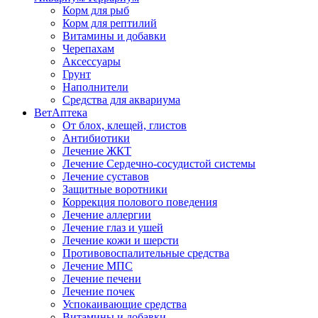
Корм для рыб
Корм для рептилий
Витамины и добавки
Черепахам
Аксессуары
Грунт
Наполнители
Средства для аквариума
ВетАптека
От блох, клещей, глистов
Антибиотики
Лечение ЖКТ
Лечение Сердечно-сосудистой системы
Лечение суставов
Защитные воротники
Коррекция полового поведения
Лечение аллергии
Лечение глаз и ушей
Лечение кожи и шерсти
Противовоспалительные средства
Лечение МПС
Лечение печени
Лечение почек
Успокаивающие средства
Витамины и добавки