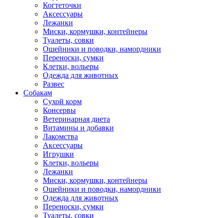
Когтеточки
Аксессуары
Лежанки
Миски, кормушки, контейнеры
Туалеты, совки
Ошейники и поводки, намордники
Переноски, сумки
Клетки, вольеры
Одежда для животных
Развес
Собакам
Сухой корм
Консервы
Ветеринарная диета
Витамины и добавки
Лакомства
Аксессуары
Игрушки
Клетки, вольеры
Лежанки
Миски, кормушки, контейнеры
Ошейники и поводки, намордники
Одежда для животных
Переноски, сумки
Туалеты, совки