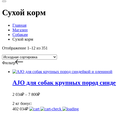
Сухой корм
Главная
Магазин
Собакам
Сухой корм
Отображение 1–12 из 351
Фильтр
AJO для собак крупных пород синд
2 034
₽
–
7 800
₽
2 кг
бонус:
40
2 034
₽