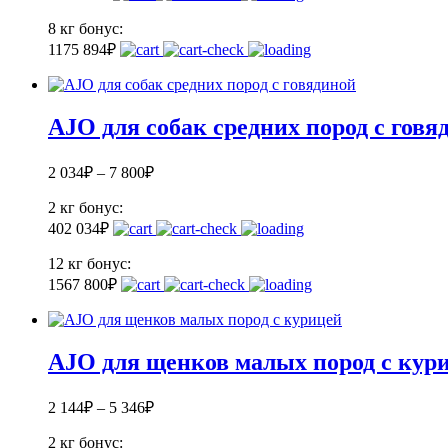
8 кг
бонус:
117
5 894
₽
AJO для собак средних пород с говя
2 034
₽
–
7 800
₽
2 кг
бонус:
40
2 034
₽
12 кг
бонус:
156
7 800
₽
AJO для щенков малых пород с кур
2 144
₽
–
5 346
₽
2 кг
бонус: