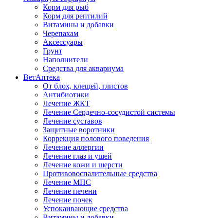
Корм для рыб
Корм для рептилий
Витамины и добавки
Черепахам
Аксессуары
Грунт
Наполнители
Средства для аквариума
ВетАптека
От блох, клещей, глистов
Антибиотики
Лечение ЖКТ
Лечение Сердечно-сосудистой системы
Лечение суставов
Защитные воротники
Коррекция полового поведения
Лечение аллергии
Лечение глаз и ушей
Лечение кожи и шерсти
Противовоспалительные средства
Лечение МПС
Лечение печени
Лечение почек
Успокаивающие средства
Витамины и добавки