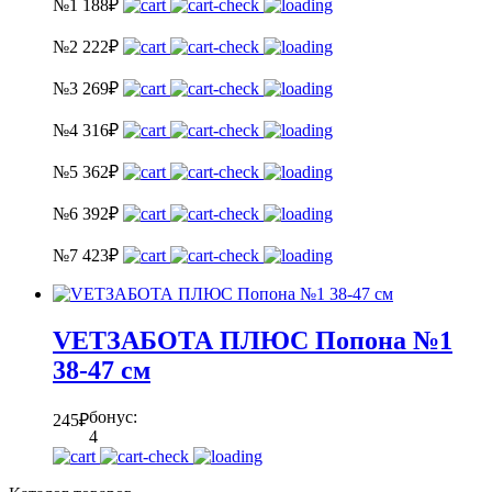
№1
188
₽
№2
222
₽
№3
269
₽
№4
316
₽
№5
362
₽
№6
392
₽
№7
423
₽
VETЗАБОТА ПЛЮС Попона №1
38-47 см
бонус:
245
₽
4