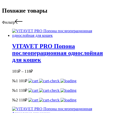
Похожие товары
Фильтр
VITAVET PRO Попона
послеоперационная однослойная
для кошек
101
₽
–
118
₽
№1
101
₽
№1
110
₽
№2
118
₽