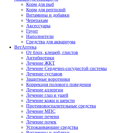
Корм для рыб
Корм для рептилий
Витамины и добавки
Черепахам
Аксессуары
Грунт
Наполнители
Средства для аквариума
ВетАптека
От блох, клещей, глистов
Антибиотики
Лечение ЖКТ
Лечение Сердечно-сосудистой системы
Лечение суставов
Защитные воротники
Коррекция полового поведения
Лечение аллергии
Лечение глаз и ушей
Лечение кожи и шерсти
Противовоспалительные средства
Лечение МПС
Лечение печени
Лечение почек
Успокаивающие средства
Витамины и добавки