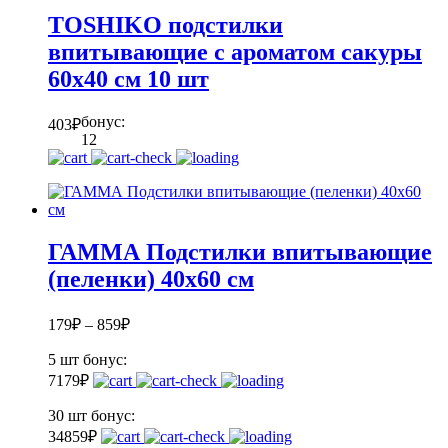
TOSHIKO подстилки
впитывающие с ароматом сакуры
60х40 см 10 шт
бонус:
403
₽
12
ГАММА Подстилки впитывающие
(пеленки) 40х60 см
179
₽
–
859
₽
5 шт
бонус:
7
179
₽
30 шт
бонус:
34
859
₽