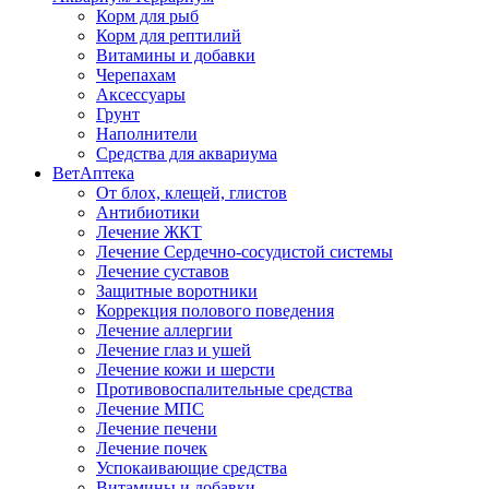
Корм для рыб
Корм для рептилий
Витамины и добавки
Черепахам
Аксессуары
Грунт
Наполнители
Средства для аквариума
ВетАптека
От блох, клещей, глистов
Антибиотики
Лечение ЖКТ
Лечение Сердечно-сосудистой системы
Лечение суставов
Защитные воротники
Коррекция полового поведения
Лечение аллергии
Лечение глаз и ушей
Лечение кожи и шерсти
Противовоспалительные средства
Лечение МПС
Лечение печени
Лечение почек
Успокаивающие средства
Витамины и добавки