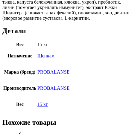
тыква, капуста белокочанная, клюква, укроп), пребиотик,
лизин (помогает укреплять иммунитет), экстракт Юкки
Шидигера (снижает запах фекалий), глюкозамин, хондроитин
(здоровое развитие суставов), L-карнитин.
Детали
Вес
15 кг
Назначение
Щенкам
Марка (бренд)
PROBALANSE
Производитель
PROBALANSE
Вес
15 кг
Похожие товары