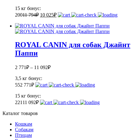
15 кг
бонус:
200
11 794
₽
10 025
₽
ROYAL CANIN для собак Джайнт
Паппи
2 771
₽
–
11 092
₽
3,5 кг
бонус:
55
2 771
₽
15 кг
бонус:
221
11 092
₽
Каталог товаров
Кошкам
Собакам
Птицам