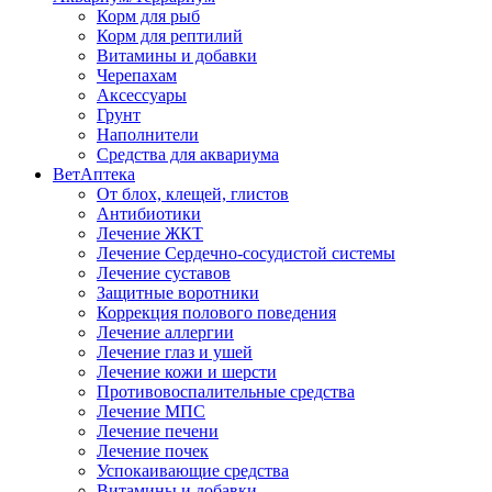
Корм для рыб
Корм для рептилий
Витамины и добавки
Черепахам
Аксессуары
Грунт
Наполнители
Средства для аквариума
ВетАптека
От блох, клещей, глистов
Антибиотики
Лечение ЖКТ
Лечение Сердечно-сосудистой системы
Лечение суставов
Защитные воротники
Коррекция полового поведения
Лечение аллергии
Лечение глаз и ушей
Лечение кожи и шерсти
Противовоспалительные средства
Лечение МПС
Лечение печени
Лечение почек
Успокаивающие средства
Витамины и добавки