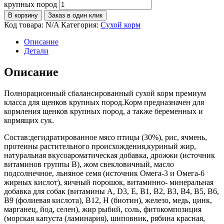
крупных пород
В корзину
Заказ в один клик
Код товара:
N/A
Категория:
Сухой корм
Описание
Детали
Описание
Полнорационный сбалансированный сухой корм премиум
класса для щенков крупных пород.Корм предназначен для
кормления щенков крупных пород, а также беременных и
кормящих сук.
Состав:дегидратированное мясо птицы (30%), рис, ячмень,
протеины растительного происхождения,куриный жир,
натуральная вкусоароматическая добавка, дрожжи (источник
витаминов группы В), жом свекловичный, масло
подсолнечное, льняное семя (источник Омега-3 и Омега-6
жирных кислот), яичный порошок, витаминно- минеральная
добавка для собак (витамины А, D3, Е, В1, В2, В3, В4, В5, В6,
В9 (фолиевая кислота), В12, Н (биотин), железо, медь, цинк,
марганец, йод, селен), жир рыбий, соль, фитокомпозиция
(морская капуста (ламинария), шиповник, рябина красная,