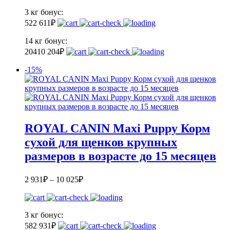
3 кг
бонус:
52
2 611
₽
14 кг
бонус:
204
10 204
₽
-15%
ROYAL CANIN Maxi Puppy Корм
сухой для щенков крупных
размеров в возрасте до 15 месяцев
2 931
₽
–
10 025
₽
3 кг
бонус:
58
2 931
₽