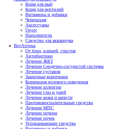
Корм для рыб
Корм для рептилий
Витамины и добавки
Черепахам
Аксессуары
Грунт
Наполнители
Средства для аквариума
ВетАптека
От блох, клещей, глистов
Антибиотики
Лечение ЖКТ
Лечение Сердечно-сосудистой системы
Лечение суставов
Защитные воротники
Коррекция полового поведения
Лечение аллергии
Лечение глаз и ушей
Лечение кожи и шерсти
Противовоспалительные средства
Лечение МПС
Лечение печени
Лечение почек
Успокаивающие средства
Витамины и добавки