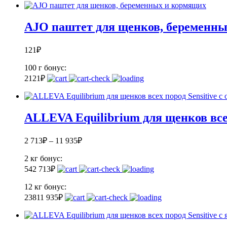
AJO паштет для щенков, беременн
121
₽
100 г
бонус:
2
121
₽
ALLEVA Equilibrium для щенков всех
2 713
₽
–
11 935
₽
2 кг
бонус:
54
2 713
₽
12 кг
бонус:
238
11 935
₽