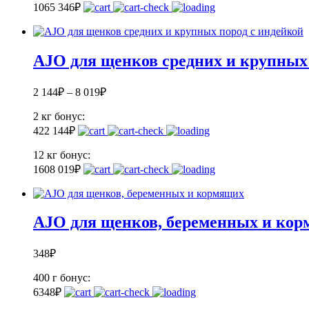
106
5 346
₽
AJO для щенков средних и крупных
2 144
₽
–
8 019
₽
2 кг
бонус:
42
2 144
₽
12 кг
бонус:
160
8 019
₽
AJO для щенков, беременных и ко
348
₽
400 г
бонус:
6
348
₽