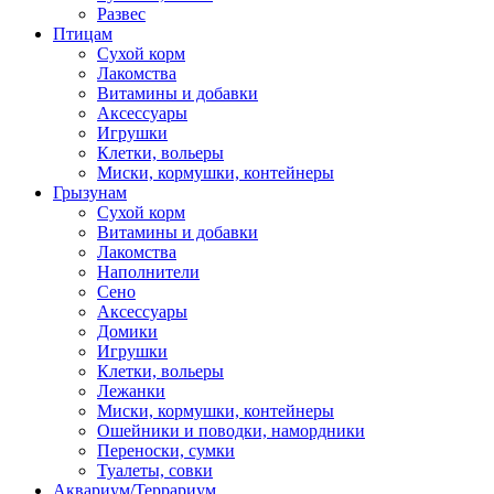
Развес
Птицам
Сухой корм
Лакомства
Витамины и добавки
Аксессуары
Игрушки
Клетки, вольеры
Миски, кормушки, контейнеры
Грызунам
Сухой корм
Витамины и добавки
Лакомства
Наполнители
Сено
Аксессуары
Домики
Игрушки
Клетки, вольеры
Лежанки
Миски, кормушки, контейнеры
Ошейники и поводки, намордники
Переноски, сумки
Туалеты, совки
Аквариум/Террариум