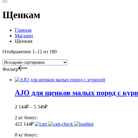
Щенкам
Главная
Магазин
Щенкам
Отображение 1–12 из 180
Фильтр
AJO для щенков малых пород с кур
2 144
₽
–
5 346
₽
2 кг
бонус:
42
2 144
₽
8 кг
бонус: