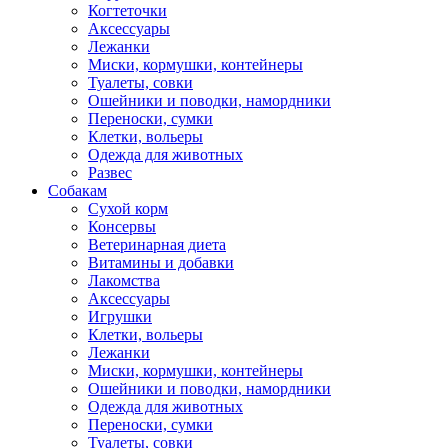
Когтеточки
Аксессуары
Лежанки
Миски, кормушки, контейнеры
Туалеты, совки
Ошейники и поводки, намордники
Переноски, сумки
Клетки, вольеры
Одежда для животных
Развес
Собакам
Сухой корм
Консервы
Ветеринарная диета
Витамины и добавки
Лакомства
Аксессуары
Игрушки
Клетки, вольеры
Лежанки
Миски, кормушки, контейнеры
Ошейники и поводки, намордники
Одежда для животных
Переноски, сумки
Туалеты, совки