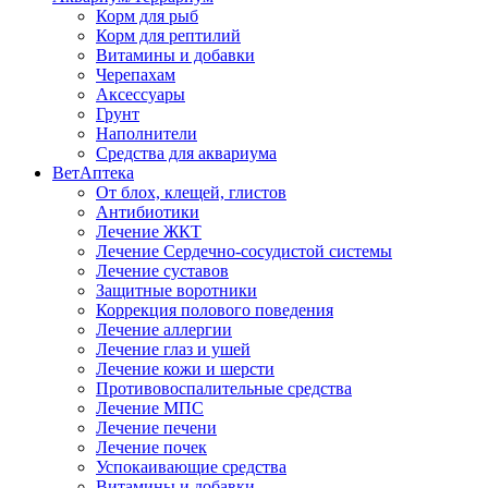
Корм для рыб
Корм для рептилий
Витамины и добавки
Черепахам
Аксессуары
Грунт
Наполнители
Средства для аквариума
ВетАптека
От блох, клещей, глистов
Антибиотики
Лечение ЖКТ
Лечение Сердечно-сосудистой системы
Лечение суставов
Защитные воротники
Коррекция полового поведения
Лечение аллергии
Лечение глаз и ушей
Лечение кожи и шерсти
Противовоспалительные средства
Лечение МПС
Лечение печени
Лечение почек
Успокаивающие средства
Витамины и добавки