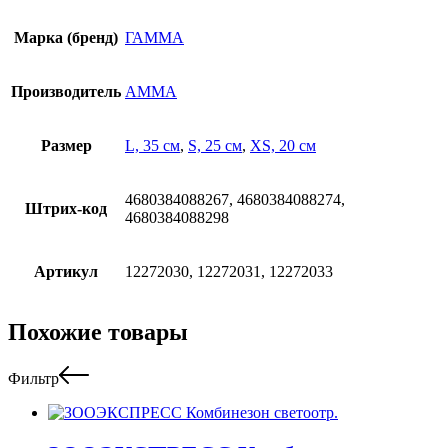
Марка (бренд)
ГАММА
Производитель
АММА
Размер
L, 35 см
,
S, 25 см
,
XS, 20 см
4680384088267, 4680384088274,
Штрих-код
4680384088298
Артикул
12272030, 12272031, 12272033
Похожие товары
Фильтр