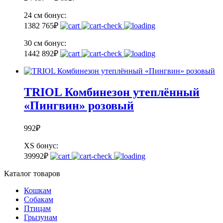
24 см
бонус:
138
2 765
₽
30 см
бонус:
144
2 892
₽
TRIOL Комбинезон утеплённый
«Пингвин» розовый
992
₽
XS
бонус:
39
992
₽
Каталог товаров
Кошкам
Собакам
Птицам
Грызунам