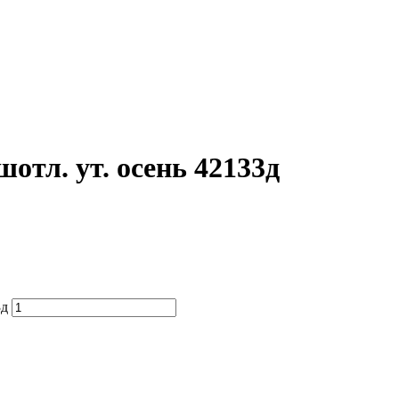
л. ут. осень 42133д
3д