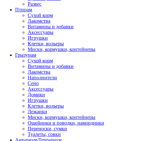
Развес
Птицам
Сухой корм
Лакомства
Витамины и добавки
Аксессуары
Игрушки
Клетки, вольеры
Миски, кормушки, контейнеры
Грызунам
Сухой корм
Витамины и добавки
Лакомства
Наполнители
Сено
Аксессуары
Домики
Игрушки
Клетки, вольеры
Лежанки
Миски, кормушки, контейнеры
Ошейники и поводки, намордники
Переноски, сумки
Туалеты, совки
Аквариум/Террариум