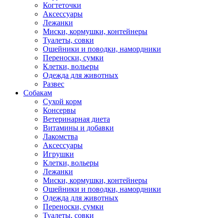
Когтеточки
Аксессуары
Лежанки
Миски, кормушки, контейнеры
Туалеты, совки
Ошейники и поводки, намордники
Переноски, сумки
Клетки, вольеры
Одежда для животных
Развес
Собакам
Сухой корм
Консервы
Ветеринарная диета
Витамины и добавки
Лакомства
Аксессуары
Игрушки
Клетки, вольеры
Лежанки
Миски, кормушки, контейнеры
Ошейники и поводки, намордники
Одежда для животных
Переноски, сумки
Туалеты, совки