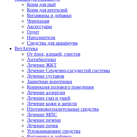
Корм для рыб
Корм для рептилий
Витамины и добавки
Черепахам
Аксессуары
Грунт
Наполнители
Средства для аквариума
ВетАптека
От блох, клещей, глистов
Антибиотики
Лечение ЖКТ
Лечение Сердечно-сосудистой системы
Лечение суставов
Защитные воротники
Коррекция полового поведения
Лечение аллергии
Лечение глаз и ушей
Лечение кожи и шерсти
Противовоспалительные средства
Лечение МПС
Лечение печени
Лечение почек
Успокаивающие средства
Витамины и добавки