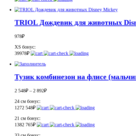
TRIOL Дождевик для животных Disn
978
₽
XS
бонус:
39
978
₽
Тузик комбинезон на флисе (мальчи
2 548
₽
–
2 892
₽
24 см
бонус:
127
2 548
₽
21 см
бонус:
138
2 765
₽
33 см
бонус: