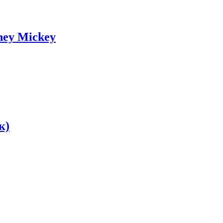
ey Mickey
к)