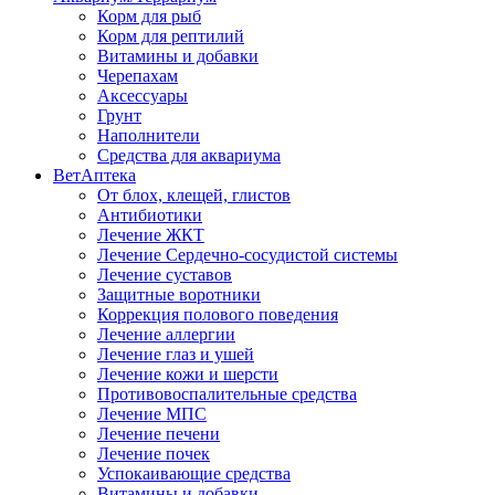
Корм для рыб
Корм для рептилий
Витамины и добавки
Черепахам
Аксессуары
Грунт
Наполнители
Средства для аквариума
ВетАптека
От блох, клещей, глистов
Антибиотики
Лечение ЖКТ
Лечение Сердечно-сосудистой системы
Лечение суставов
Защитные воротники
Коррекция полового поведения
Лечение аллергии
Лечение глаз и ушей
Лечение кожи и шерсти
Противовоспалительные средства
Лечение МПС
Лечение печени
Лечение почек
Успокаивающие средства
Витамины и добавки