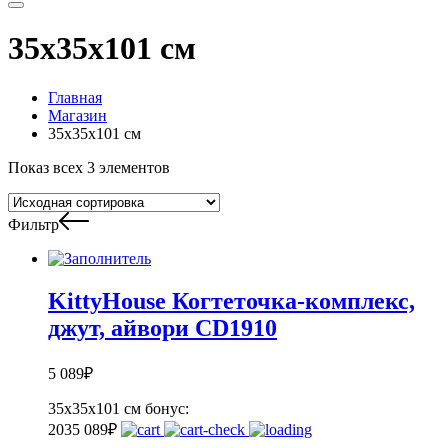
35x35x101 см
Главная
Магазин
35x35x101 см
Показ всех 3 элементов
Фильтр
KittyHouse Когтеточка-комплекс,
джут, айвори CD1910
5 089
₽
35x35x101 см
бонус:
203
5 089
₽