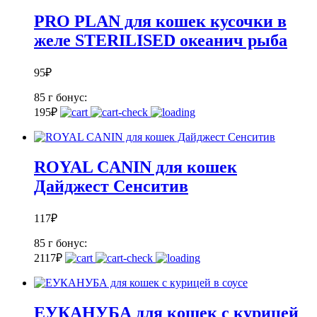
PRO PLAN для кошек кусочки в
желе STERILISED океанич рыба
95
₽
85 г
бонус:
1
95
₽
ROYAL CANIN для кошек
Дайджест Сенситив
117
₽
85 г
бонус:
2
117
₽
ЕУКАНУБА для кошек с курицей