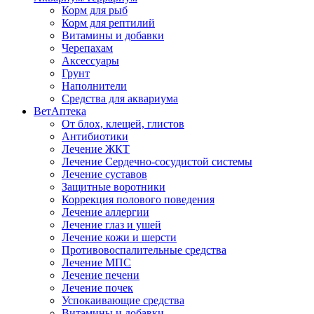
Корм для рыб
Корм для рептилий
Витамины и добавки
Черепахам
Аксессуары
Грунт
Наполнители
Средства для аквариума
ВетАптека
От блох, клещей, глистов
Антибиотики
Лечение ЖКТ
Лечение Сердечно-сосудистой системы
Лечение суставов
Защитные воротники
Коррекция полового поведения
Лечение аллергии
Лечение глаз и ушей
Лечение кожи и шерсти
Противовоспалительные средства
Лечение МПС
Лечение печени
Лечение почек
Успокаивающие средства
Витамины и добавки