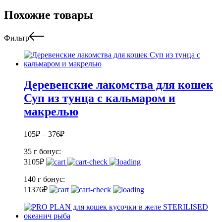
Похожие товары
Фильтр
Деревенские лакомства для кошек
Суп из тунца с кальмаром и
макрелью
105
₽
–
376
₽
35 г
бонус:
3
105
₽
140 г
бонус:
11
376
₽