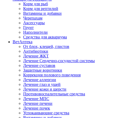
Корм для рыб
Корм для рептилий
Витамины и добавки
Черепахам
Аксессуары
Грунт
Наполнители
Средства для аквариума
ВетАптека
От блох, клещей, глистов
Антибиотики
Лечение ЖКТ
Лечение Сердечно-сосудистой системы
Лечение суставов
Защитные воротники
Коррекция полового поведения
Лечение аллергии
Лечение глаз и ушей
Лечение кожи и шерсти
Противовоспалительные средства
Лечение МПС
Лечение печени
Лечение почек
Успокаивающие средства
Витамины и добавки