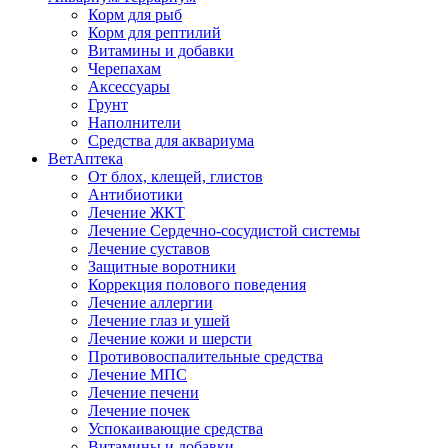
Корм для рыб
Корм для рептилий
Витамины и добавки
Черепахам
Аксессуары
Грунт
Наполнители
Средства для аквариума
ВетАптека
От блох, клещей, глистов
Антибиотики
Лечение ЖКТ
Лечение Сердечно-сосудистой системы
Лечение суставов
Защитные воротники
Коррекция полового поведения
Лечение аллергии
Лечение глаз и ушей
Лечение кожи и шерсти
Противовоспалительные средства
Лечение МПС
Лечение печени
Лечение почек
Успокаивающие средства
Витамины и добавки