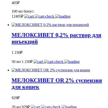
405
₽
100 мл
бонус:
12
405
₽
МЕЛОКСИВЕТ 0,2% раствор для
инъекций
1 230
₽
50 мл
1 230
₽
МЕЛОКСИВЕТ OR 2% суспензия
для кошек
929
₽
20 мл
929
₽