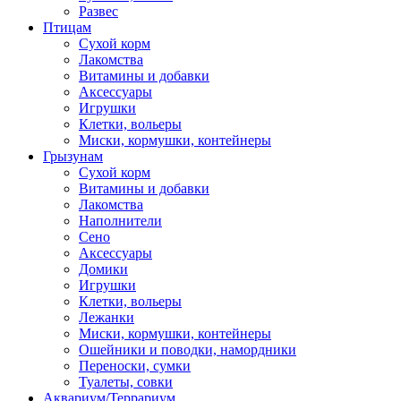
Развес
Птицам
Сухой корм
Лакомства
Витамины и добавки
Аксессуары
Игрушки
Клетки, вольеры
Миски, кормушки, контейнеры
Грызунам
Сухой корм
Витамины и добавки
Лакомства
Наполнители
Сено
Аксессуары
Домики
Игрушки
Клетки, вольеры
Лежанки
Миски, кормушки, контейнеры
Ошейники и поводки, намордники
Переноски, сумки
Туалеты, совки
Аквариум/Террариум