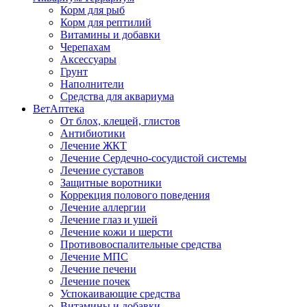
Корм для рыб
Корм для рептилий
Витамины и добавки
Черепахам
Аксессуары
Грунт
Наполнители
Средства для аквариума
ВетАптека
От блох, клещей, глистов
Антибиотики
Лечение ЖКТ
Лечение Сердечно-сосудистой системы
Лечение суставов
Защитные воротники
Коррекция полового поведения
Лечение аллергии
Лечение глаз и ушей
Лечение кожи и шерсти
Противовоспалительные средства
Лечение МПС
Лечение печени
Лечение почек
Успокаивающие средства
Витамины и добавки