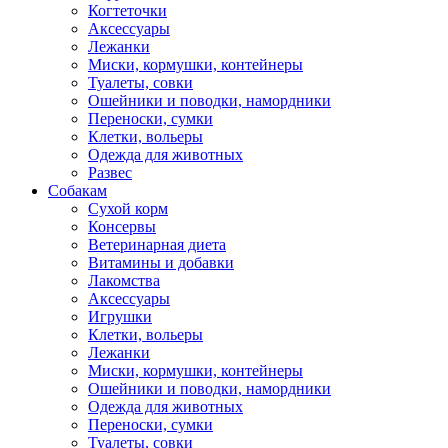
Когтеточки
Аксессуары
Лежанки
Миски, кормушки, контейнеры
Туалеты, совки
Ошейники и поводки, намордники
Переноски, сумки
Клетки, вольеры
Одежда для животных
Развес
Собакам
Сухой корм
Консервы
Ветеринарная диета
Витамины и добавки
Лакомства
Аксессуары
Игрушки
Клетки, вольеры
Лежанки
Миски, кормушки, контейнеры
Ошейники и поводки, намордники
Одежда для животных
Переноски, сумки
Туалеты, совки