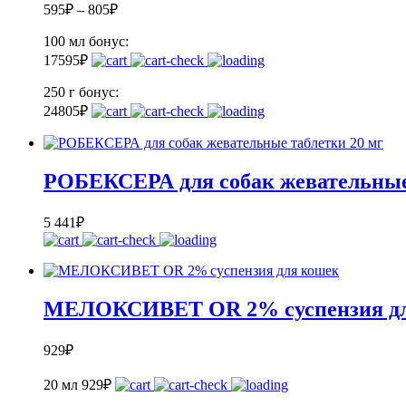
595
₽
–
805
₽
100 мл
бонус:
17
595
₽
250 г
бонус:
24
805
₽
РОБЕКСЕРА для собак жевательные 
5 441
₽
МЕЛОКСИВЕТ OR 2% суспензия дл
929
₽
20 мл
929
₽