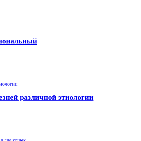
иональный
езней различной этиологии