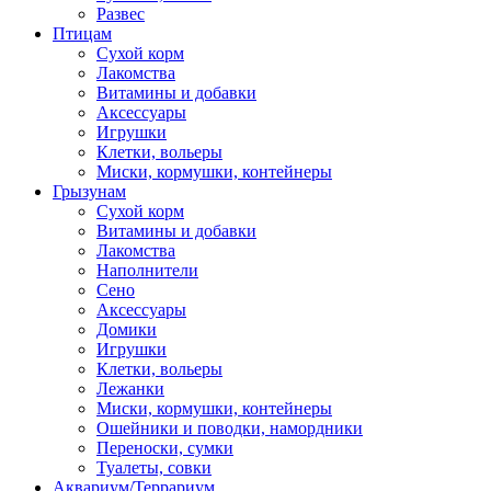
Развес
Птицам
Сухой корм
Лакомства
Витамины и добавки
Аксессуары
Игрушки
Клетки, вольеры
Миски, кормушки, контейнеры
Грызунам
Сухой корм
Витамины и добавки
Лакомства
Наполнители
Сено
Аксессуары
Домики
Игрушки
Клетки, вольеры
Лежанки
Миски, кормушки, контейнеры
Ошейники и поводки, намордники
Переноски, сумки
Туалеты, совки
Аквариум/Террариум