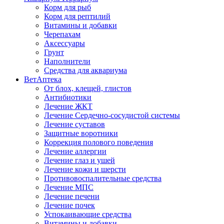
Корм для рыб
Корм для рептилий
Витамины и добавки
Черепахам
Аксессуары
Грунт
Наполнители
Средства для аквариума
ВетАптека
От блох, клещей, глистов
Антибиотики
Лечение ЖКТ
Лечение Сердечно-сосудистой системы
Лечение суставов
Защитные воротники
Коррекция полового поведения
Лечение аллергии
Лечение глаз и ушей
Лечение кожи и шерсти
Противовоспалительные средства
Лечение МПС
Лечение печени
Лечение почек
Успокаивающие средства
Витамины и добавки