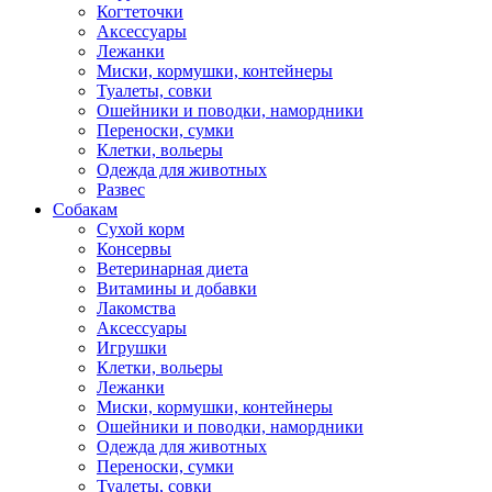
Когтеточки
Аксессуары
Лежанки
Миски, кормушки, контейнеры
Туалеты, совки
Ошейники и поводки, намордники
Переноски, сумки
Клетки, вольеры
Одежда для животных
Развес
Собакам
Сухой корм
Консервы
Ветеринарная диета
Витамины и добавки
Лакомства
Аксессуары
Игрушки
Клетки, вольеры
Лежанки
Миски, кормушки, контейнеры
Ошейники и поводки, намордники
Одежда для животных
Переноски, сумки
Туалеты, совки