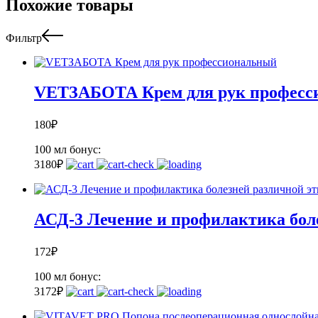
Похожие товары
Фильтр
VETЗАБОТА Крем для рук професс
180
₽
100 мл
бонус:
3
180
₽
АСД-3 Лечение и профилактика бол
172
₽
100 мл
бонус:
3
172
₽