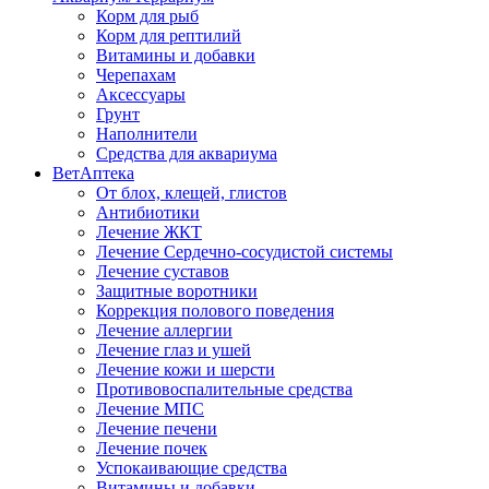
Корм для рыб
Корм для рептилий
Витамины и добавки
Черепахам
Аксессуары
Грунт
Наполнители
Средства для аквариума
ВетАптека
От блох, клещей, глистов
Антибиотики
Лечение ЖКТ
Лечение Сердечно-сосудистой системы
Лечение суставов
Защитные воротники
Коррекция полового поведения
Лечение аллергии
Лечение глаз и ушей
Лечение кожи и шерсти
Противовоспалительные средства
Лечение МПС
Лечение печени
Лечение почек
Успокаивающие средства
Витамины и добавки