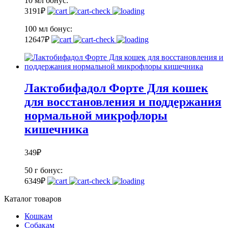
10 мл
бонус:
3
191
₽
100 мл
бонус:
12
647
₽
Лактобифадол Форте Для кошек
для восстановления и поддержания
нормальной микрофлоры
кишечника
349
₽
50 г
бонус:
6
349
₽
Каталог товаров
Кошкам
Собакам