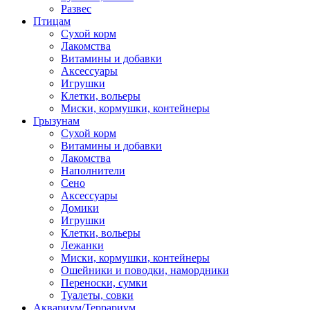
Развес
Птицам
Сухой корм
Лакомства
Витамины и добавки
Аксессуары
Игрушки
Клетки, вольеры
Миски, кормушки, контейнеры
Грызунам
Сухой корм
Витамины и добавки
Лакомства
Наполнители
Сено
Аксессуары
Домики
Игрушки
Клетки, вольеры
Лежанки
Миски, кормушки, контейнеры
Ошейники и поводки, намордники
Переноски, сумки
Туалеты, совки
Аквариум/Террариум