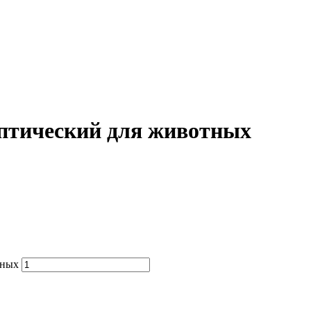
тический для животных
тных