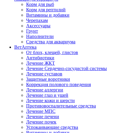
Корм для рыб
Корм для рептилий
Витамины и добавки
Черепахам
Аксессуары
Грунт
Наполнители
Средства для аквариума
ВетАптека
От блох, клещей, глистов
Антибиотики
Лечение ЖКТ
Лечение Сердечно-сосудистой системы
Лечение суставов
Защитные воротники
Коррекция полового поведения
Лечение аллергии
Лечение глаз и ушей
Лечение кожи и шерсти
Противовоспалительные средства
Лечение МПС
Лечение печени
Лечение почек
Успокаивающие средства
Витамины и добавки