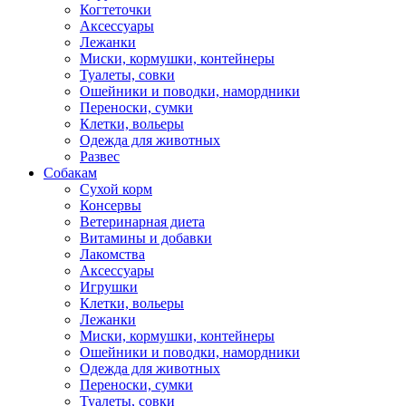
Когтеточки
Аксессуары
Лежанки
Миски, кормушки, контейнеры
Туалеты, совки
Ошейники и поводки, намордники
Переноски, сумки
Клетки, вольеры
Одежда для животных
Развес
Собакам
Сухой корм
Консервы
Ветеринарная диета
Витамины и добавки
Лакомства
Аксессуары
Игрушки
Клетки, вольеры
Лежанки
Миски, кормушки, контейнеры
Ошейники и поводки, намордники
Одежда для животных
Переноски, сумки
Туалеты, совки