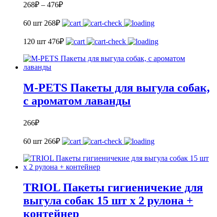
268
₽
–
476
₽
60 шт
268
₽
120 шт
476
₽
M-PETS Пакеты для выгула собак,
с ароматом лаванды
266
₽
60 шт
266
₽
TRIOL Пакеты гигиеничекие для
выгула собак 15 шт х 2 рулона +
контейнер