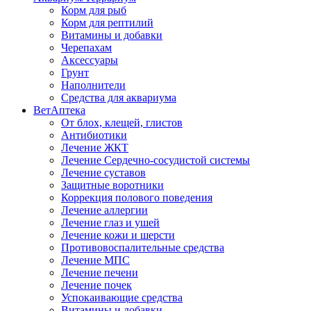
Корм для рыб
Корм для рептилий
Витамины и добавки
Черепахам
Аксессуары
Грунт
Наполнители
Средства для аквариума
ВетАптека
От блох, клещей, глистов
Антибиотики
Лечение ЖКТ
Лечение Сердечно-сосудистой системы
Лечение суставов
Защитные воротники
Коррекция полового поведения
Лечение аллергии
Лечение глаз и ушей
Лечение кожи и шерсти
Противовоспалительные средства
Лечение МПС
Лечение печени
Лечение почек
Успокаивающие средства
Витамины и добавки