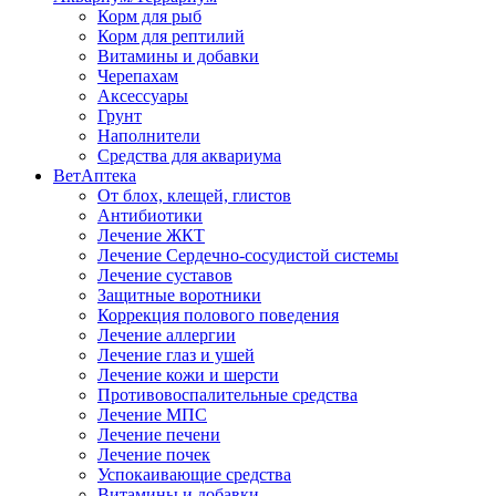
Корм для рыб
Корм для рептилий
Витамины и добавки
Черепахам
Аксессуары
Грунт
Наполнители
Средства для аквариума
ВетАптека
От блох, клещей, глистов
Антибиотики
Лечение ЖКТ
Лечение Сердечно-сосудистой системы
Лечение суставов
Защитные воротники
Коррекция полового поведения
Лечение аллергии
Лечение глаз и ушей
Лечение кожи и шерсти
Противовоспалительные средства
Лечение МПС
Лечение печени
Лечение почек
Успокаивающие средства
Витамины и добавки