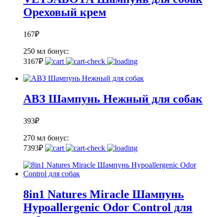
Ореховый крем
167
₽
250 мл
бонус:
3
167
₽
АВЗ Шампунь Нежный для собак
393
₽
270 мл
бонус:
7
393
₽
8in1 Natures Miracle Шампунь
Hypoallergenic Odor Control для