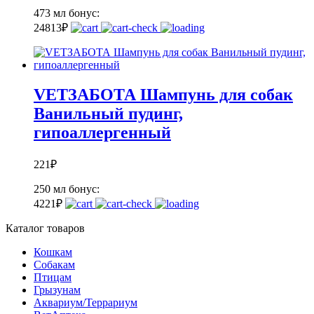
473 мл
бонус:
24
813
₽
VETЗАБОТА Шампунь для собак
Ванильный пудинг,
гипоаллергенный
221
₽
250 мл
бонус:
4
221
₽
Каталог товаров
Кошкам
Собакам
Птицам
Грызунам
Аквариум/Террариум