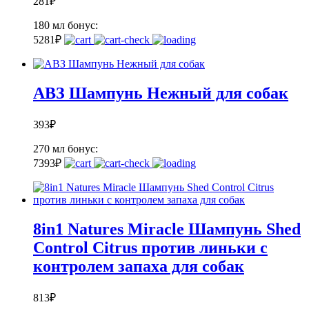
281
₽
180 мл
бонус:
5
281
₽
АВЗ Шампунь Нежный для собак
393
₽
270 мл
бонус:
7
393
₽
8in1 Natures Miracle Шампунь Shed
Control Citrus против линьки с
контролем запаха для собак
813
₽