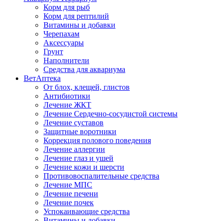
Корм для рыб
Корм для рептилий
Витамины и добавки
Черепахам
Аксессуары
Грунт
Наполнители
Средства для аквариума
ВетАптека
От блох, клещей, глистов
Антибиотики
Лечение ЖКТ
Лечение Сердечно-сосудистой системы
Лечение суставов
Защитные воротники
Коррекция полового поведения
Лечение аллергии
Лечение глаз и ушей
Лечение кожи и шерсти
Противовоспалительные средства
Лечение МПС
Лечение печени
Лечение почек
Успокаивающие средства
Витамины и добавки