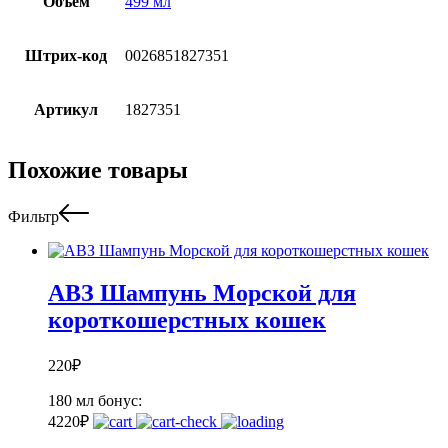
Объём
499 мл
Штрих-код
0026851827351
Артикул
1827351
Похожие товары
Фильтр
АВЗ Шампунь Морской для
короткошерстных кошек
220
₽
180 мл
бонус:
4
220
₽