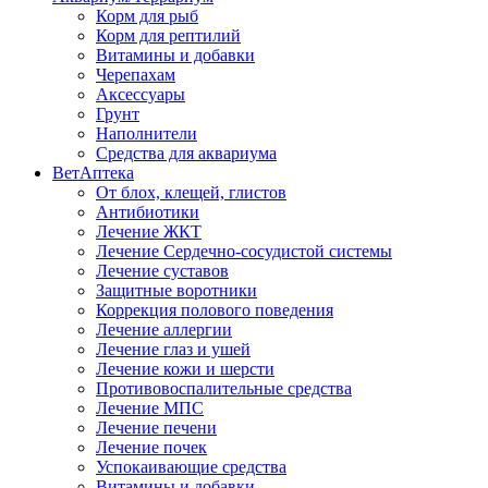
Корм для рыб
Корм для рептилий
Витамины и добавки
Черепахам
Аксессуары
Грунт
Наполнители
Средства для аквариума
ВетАптека
От блох, клещей, глистов
Антибиотики
Лечение ЖКТ
Лечение Сердечно-сосудистой системы
Лечение суставов
Защитные воротники
Коррекция полового поведения
Лечение аллергии
Лечение глаз и ушей
Лечение кожи и шерсти
Противовоспалительные средства
Лечение МПС
Лечение печени
Лечение почек
Успокаивающие средства
Витамины и добавки