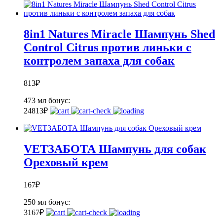
8in1 Natures Miracle Шампунь Shed
Control Citrus против линьки с
контролем запаха для собак
813
₽
473 мл
бонус:
24
813
₽
VETЗАБОТА Шампунь для собак
Ореховый крем
167
₽
250 мл
бонус:
3
167
₽