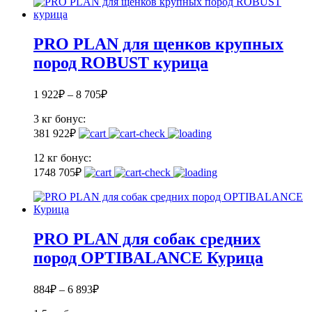
PRO PLAN для щенков крупных
пород ROBUST курица
1 922
₽
–
8 705
₽
3 кг
бонус:
38
1 922
₽
12 кг
бонус:
174
8 705
₽
PRO PLAN для собак средних
пород OPTIBALANCE Курица
884
₽
–
6 893
₽