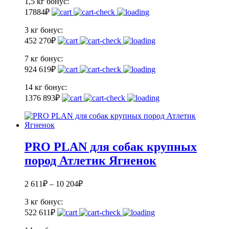
1,5 кг
бонус:
17
884
₽
3 кг
бонус:
45
2 270
₽
7 кг
бонус:
92
4 619
₽
14 кг
бонус:
137
6 893
₽
PRO PLAN для собак крупных
пород Атлетик Ягненок
2 611
₽
–
10 204
₽
3 кг
бонус:
52
2 611
₽