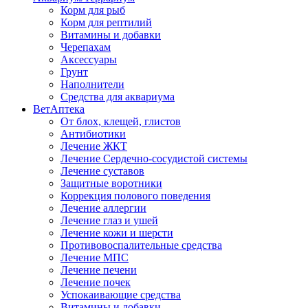
Корм для рыб
Корм для рептилий
Витамины и добавки
Черепахам
Аксессуары
Грунт
Наполнители
Средства для аквариума
ВетАптека
От блох, клещей, глистов
Антибиотики
Лечение ЖКТ
Лечение Сердечно-сосудистой системы
Лечение суставов
Защитные воротники
Коррекция полового поведения
Лечение аллергии
Лечение глаз и ушей
Лечение кожи и шерсти
Противовоспалительные средства
Лечение МПС
Лечение печени
Лечение почек
Успокаивающие средства
Витамины и добавки