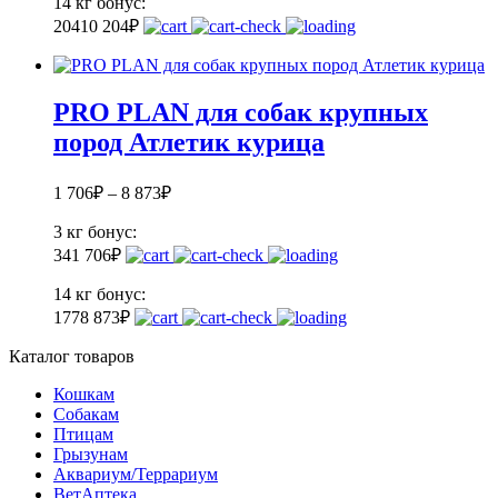
14 кг
бонус:
204
10 204
₽
PRO PLAN для собак крупных
пород Атлетик курица
1 706
₽
–
8 873
₽
3 кг
бонус:
34
1 706
₽
14 кг
бонус:
177
8 873
₽
Каталог товаров
Кошкам
Собакам
Птицам
Грызунам
Аквариум/Террариум
ВетАптека