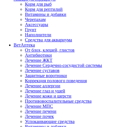
Корм для рыб
Корм для рептилий
Витамины и добавки
Черепахам
Аксессуары
Грунт
Наполнители
Средства для аквариума
ВетАптека
От блох, клещей, глистов
Антибиотики
Лечение ЖКТ
Лечение Сердечно-сосудистой системы
Лечение суставов
Защитные воротники
Коррекция полового поведения
Лечение аллергии
Лечение глаз и ушей
Лечение кожи и шерсти
Противовоспалительные средства
Лечение МПС
Лечение печени
Лечение почек
Успокаивающие средства
Витамины и добавки