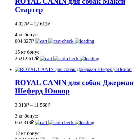
ROYAL CANIN для собак Макси
Стартер
4 027
₽
–
12 612
₽
4 кг
бонус:
80
4 027
₽
15 кг
бонус:
252
12 612
₽
ROYAL CANIN для собак Джерман
Шеферд Юниор
3 313
₽
–
11 568
₽
3 кг
бонус:
66
3 313
₽
12 кг
бонус: