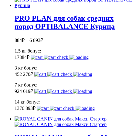
PRO PLAN для собак средних
пород OPTIBALANCE Курица
884
₽
–
6 893
₽
1,5 кг
бонус:
17
884
₽
3 кг
бонус:
45
2 270
₽
7 кг
бонус:
92
4 619
₽
14 кг
бонус:
137
6 893
₽