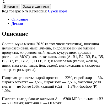
В корзину
Заказ в один клик
Код товара:
N/A
Категория:
Сухой корм
Описание
Детали
Описание
Состав: мука мясная 20 % (в том числе телятина), пшеница
цельнозерновая, маис, ячмень, гидролизованные мясные
продукты, жир животный, масло кукурузное, дрожжи
(источник МОС), комплекс витаминов (A, B1, B2, B3, В4, B5,
B6, B7, B9, B12, C, D3 E, K3) и минералов (калий, железо,
цинк, марганец, медь, йод, селен), антиоксиданты (включая
экстракт розмарина).
Пищевая ценность: сырой протеин — 22%, сырой жир — 8%,
сырая клетчатка — 3,5%, сырая зола — 7,5 %, массовая доля
влаги — не более 10%, кальций (Са) — 1,3% и фосфор (Р) —
1,0%.
Питательные добавки: витамин A — 6300 МЕ/кг, витамин В3
— 600 МЕ/кг, витамин E — 60 мг/кг.