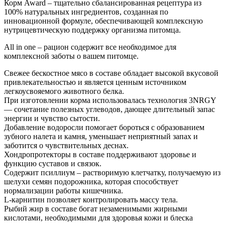
Корм Award – тщательно сбалансированная рецептура из
100% натуральных ингредиентов, созданная по
инновационной формуле, обеспечивающей комплексную
нутрицевтическую поддержку организма питомца.
All in one – рацион содержит все необходимое для
комплексной заботы о вашем питомце.
Свежее бескостное мясо в составе обладает высокой вкусовой
привлекательностью и является ценным источником
легкоусвояемого животного белка.
При изготовлении корма использовалась технология 3NRGY
— сочетание полезных углеводов, дающее длительный запас
энергии и чувство сытости.
Добавление водоросли помогает бороться с образованием
зубного налета и камня, уменьшает неприятный запах и
заботится о чувствительных деснах.
Хондропротекторы в составе поддерживают здоровье и
функцию суставов и связок.
Содержит псиллиум – растворимую клетчатку, получаемую из
шелухи семян подорожника, которая способствует
нормализации работы кишечника.
L-карнитин позволяет контролировать массу тела.
Рыбий жир в составе богат незаменимыми жирными
кислотами, необходимыми для здоровья кожи и блеска