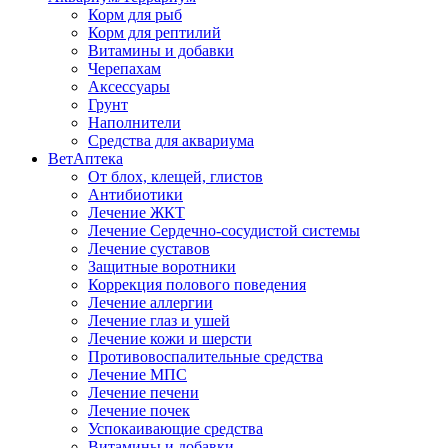
Корм для рыб
Корм для рептилий
Витамины и добавки
Черепахам
Аксессуары
Грунт
Наполнители
Средства для аквариума
ВетАптека
От блох, клещей, глистов
Антибиотики
Лечение ЖКТ
Лечение Сердечно-сосудистой системы
Лечение суставов
Защитные воротники
Коррекция полового поведения
Лечение аллергии
Лечение глаз и ушей
Лечение кожи и шерсти
Противовоспалительные средства
Лечение МПС
Лечение печени
Лечение почек
Успокаивающие средства
Витамины и добавки