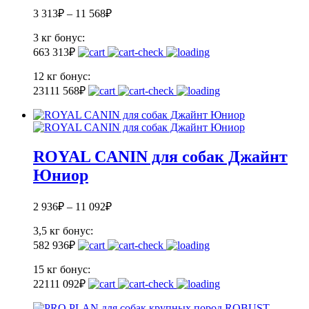
3 313
₽
–
11 568
₽
3 кг
бонус:
66
3 313
₽
12 кг
бонус:
231
11 568
₽
ROYAL CANIN для собак Джайнт
Юниор
2 936
₽
–
11 092
₽
3,5 кг
бонус:
58
2 936
₽
15 кг
бонус:
221
11 092
₽