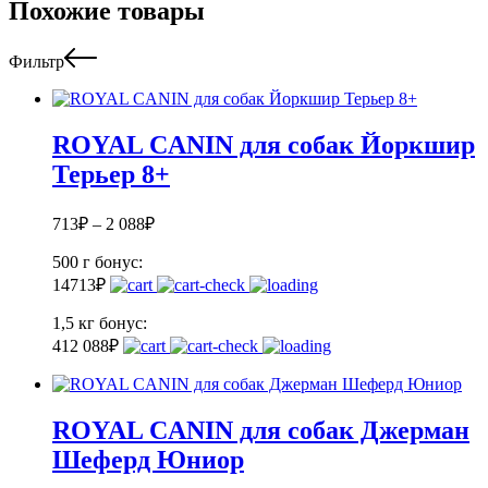
Похожие товары
Фильтр
ROYAL CANIN для собак Йоркшир
Терьер 8+
713
₽
–
2 088
₽
500 г
бонус:
14
713
₽
1,5 кг
бонус:
41
2 088
₽
ROYAL CANIN для собак Джерман
Шеферд Юниор