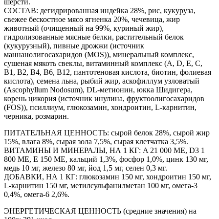
шерсти.
СОСТАВ: дегидрированная индейка 28%, рис, кукуруза,
свежее бескостное мясо ягненка 20%, чечевица, жир
животный (очищенный на 99%, куриный жир),
гидролизованные мясные белки, растительный белок
(кукурузный), пивные дрожжи (источник
маннанолигосахаридов (MOS)), минеральный комплекс,
сушеная мякоть свеклы, витаминный комплекс (A, D, E, C,
B1, B2, B4, B6, B12, пантотеновая кислота, биотин, фолиевая
кислота), семена льна, рыбий жир, аскофиллум узловатый
(Ascophyllum Nodosum), DL-метионин, юкка Шидигера,
корень цикория (источник инулина, фруктоолигосахаридов
(FOS)), псиллиум, глюкозамин, хондроитин, L-карнитин,
черника, розмарин.
ПИТАТЕЛЬНАЯ ЦЕННОСТЬ: сырой белок 28%, сырой жир
15%, влага 8%, сырая зола 7,5%, сырая клетчатка 3,5%.
ВИТАМИНЫ И МИНЕРАЛЫ, НА 1 КГ: A 21 000 ME, D3 1
800 ME, E 150 МЕ, кальций 1,3%, фосфор 1,0%, цинк 130 мг,
медь 10 мг, железо 80 мг, йод 1,5 мг, селен 0,3 мг.
ДОБАВКИ, НА 1 КГ: глюкозамин 150 мг, хондроитин 150 мг,
L-карнитин 150 мг, метилсульфанилметан 100 мг, омега-3
0,4%, омега-6 2,6%.
ЭНЕРГЕТИЧЕСКАЯ ЦЕННОСТЬ (средние значения) на