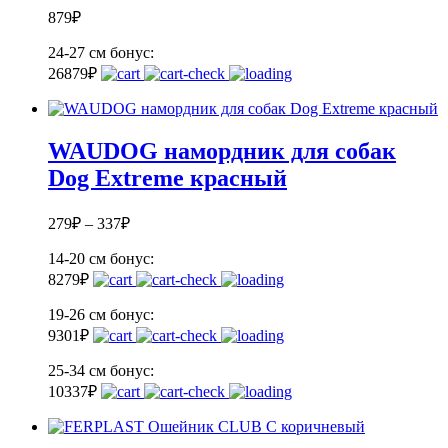
879
₽
24-27 см
бонус:
26
879
₽
WAUDOG намордник для собак
Dog Extreme красный
279
₽
–
337
₽
14-20 см
бонус:
8
279
₽
19-26 см
бонус:
9
301
₽
25-34 см
бонус:
10
337
₽