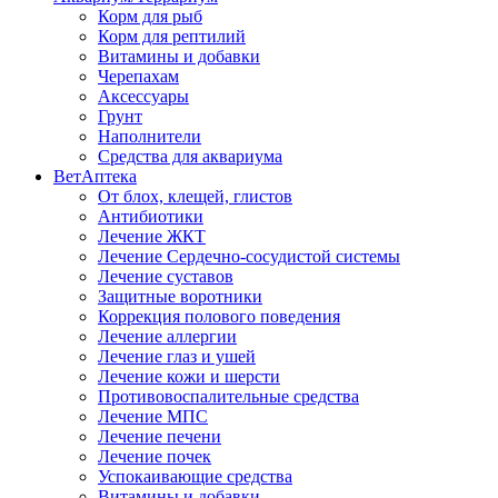
Корм для рыб
Корм для рептилий
Витамины и добавки
Черепахам
Аксессуары
Грунт
Наполнители
Средства для аквариума
ВетАптека
От блох, клещей, глистов
Антибиотики
Лечение ЖКТ
Лечение Сердечно-сосудистой системы
Лечение суставов
Защитные воротники
Коррекция полового поведения
Лечение аллергии
Лечение глаз и ушей
Лечение кожи и шерсти
Противовоспалительные средства
Лечение МПС
Лечение печени
Лечение почек
Успокаивающие средства
Витамины и добавки