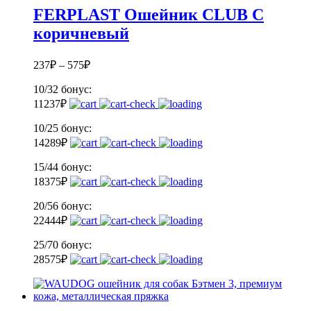
FERPLAST Ошейник CLUB C
коричневый
237
₽
–
575
₽
10/32
бонус:
11
237
₽
10/25
бонус:
14
289
₽
15/44
бонус:
18
375
₽
20/56
бонус:
22
444
₽
25/70
бонус:
28
575
₽