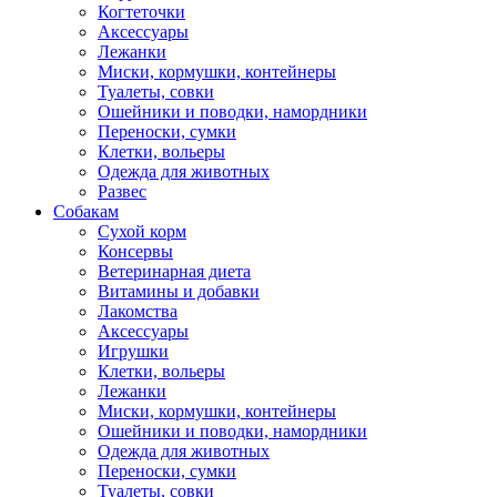
Когтеточки
Аксессуары
Лежанки
Миски, кормушки, контейнеры
Туалеты, совки
Ошейники и поводки, намордники
Переноски, сумки
Клетки, вольеры
Одежда для животных
Развес
Собакам
Сухой корм
Консервы
Ветеринарная диета
Витамины и добавки
Лакомства
Аксессуары
Игрушки
Клетки, вольеры
Лежанки
Миски, кормушки, контейнеры
Ошейники и поводки, намордники
Одежда для животных
Переноски, сумки
Туалеты, совки