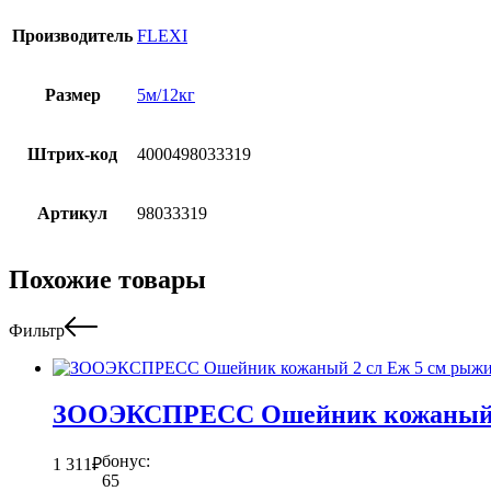
Производитель
FLEXI
Размер
5м/12кг
Штрих-код
4000498033319
Артикул
98033319
Похожие товары
Фильтр
ЗООЭКСПРЕСС Ошейник кожаный 2
бонус:
1 311
₽
65