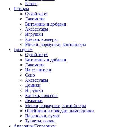
Развес
Птицам
Сухой корм
Лакомства
Витамины и добавки
Аксессуары
Игрушки
Клетки, вольеры
Миски, кормушки, контейнеры
Грызунам
Сухой корм
Витамины и добавки
Лакомства
Наполнители
Сено
Аксессуары
Домики
Игрушки
Клетки, вольеры
Лежанки
Миски, кормушки, контейнеры
Ошейники и поводки, намордники
Переноски, сумки
Туалеты, совки
Аквариум/Террариум