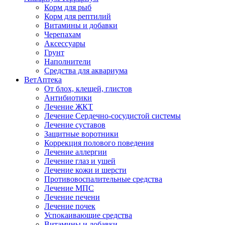
Корм для рыб
Корм для рептилий
Витамины и добавки
Черепахам
Аксессуары
Грунт
Наполнители
Средства для аквариума
ВетАптека
От блох, клещей, глистов
Антибиотики
Лечение ЖКТ
Лечение Сердечно-сосудистой системы
Лечение суставов
Защитные воротники
Коррекция полового поведения
Лечение аллергии
Лечение глаз и ушей
Лечение кожи и шерсти
Противовоспалительные средства
Лечение МПС
Лечение печени
Лечение почек
Успокаивающие средства
Витамины и добавки