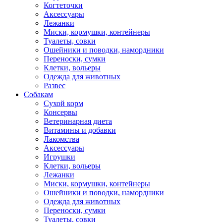
Когтеточки
Аксессуары
Лежанки
Миски, кормушки, контейнеры
Туалеты, совки
Ошейники и поводки, намордники
Переноски, сумки
Клетки, вольеры
Одежда для животных
Развес
Собакам
Сухой корм
Консервы
Ветеринарная диета
Витамины и добавки
Лакомства
Аксессуары
Игрушки
Клетки, вольеры
Лежанки
Миски, кормушки, контейнеры
Ошейники и поводки, намордники
Одежда для животных
Переноски, сумки
Туалеты, совки