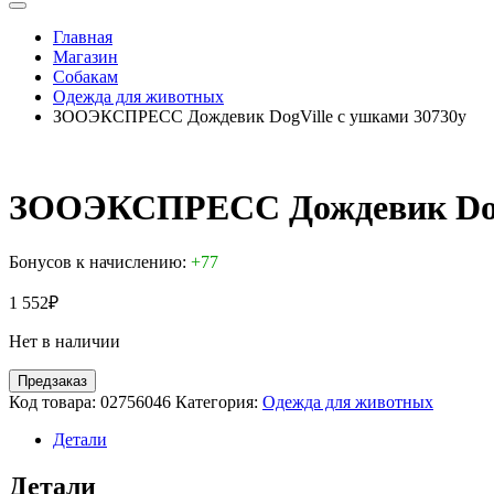
Главная
Магазин
Собакам
Одежда для животных
ЗООЭКСПРЕСС Дождевик DogVille с ушками 30730у
ЗООЭКСПРЕСС Дождевик DogV
Бонусов к начислению:
+77
1 552
₽
Нет в наличии
Предзаказ
Код товара:
02756046
Категория:
Одежда для животных
Детали
Детали