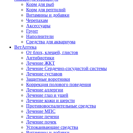
Корм для рыб
Корм для рептилий
Витамины и добавки
Черепахам
Аксессуары
Грунт
Наполнители
Средства для аквариума
ВетАптека
От блох, клещей, глистов
Антибиотики
Лечение ЖКТ
Лечение Сердечно-сосудистой системы
Лечение суставов
Защитные воротники
Коррекция полового поведения
Лечение аллергии
Лечение глаз и ушей
Лечение кожи и шерсти
Противовоспалительные средства
Лечение МПС
Лечение печени
Лечение почек
Успокаивающие средства
Витамины и добавки