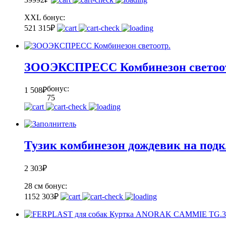
XXL
бонус:
52
1 315
₽
ЗООЭКСПРЕСС Комбинезон светоо
бонус:
1 508
₽
75
Тузик комбинезон дождевик на подк
2 303
₽
28 см
бонус:
115
2 303
₽