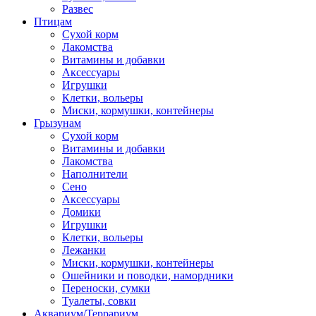
Развес
Птицам
Сухой корм
Лакомства
Витамины и добавки
Аксессуары
Игрушки
Клетки, вольеры
Миски, кормушки, контейнеры
Грызунам
Сухой корм
Витамины и добавки
Лакомства
Наполнители
Сено
Аксессуары
Домики
Игрушки
Клетки, вольеры
Лежанки
Миски, кормушки, контейнеры
Ошейники и поводки, намордники
Переноски, сумки
Туалеты, совки
Аквариум/Террариум