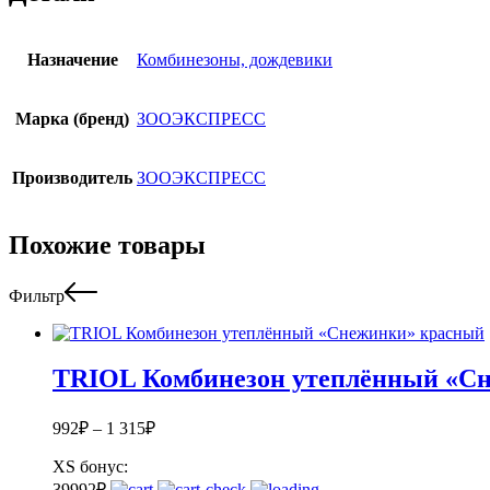
Назначение
Комбинезоны, дождевики
Марка (бренд)
ЗООЭКСПРЕСС
Производитель
ЗООЭКСПРЕСС
Похожие товары
Фильтр
TRIOL Комбинезон утеплённый «С
992
₽
–
1 315
₽
XS
бонус:
39
992
₽