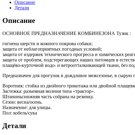
Описание
Детали
Описание
ОСНОВНОЕ ПРЕДНАЗНАЧЕНИЕ КОМБИНЕЗОНА Тузик :
гигиена шерсти и кожного покрова собаки;
защита от неблагоприятных погодных условий;
защита от издержек технического прогресса и химических реа
защита от проблем, подстерегающих наших питомцев в естестве
плащёво-курточной водо- и ветроотталкивающей ткани, без по
Предназначен для прогулок в дождливое межсезонье, в сырую г
Воротник: стойка из двойного трикотажа или двойной плащевк
Застежка: разъемная молния типа «трактор».
Штанины:нижняя часть собрана на резинку.
Сезон: весна/осень.
Назначение: для улицы.
Пол: кобель/сука
Детали