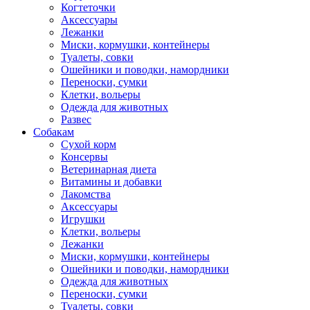
Когтеточки
Аксессуары
Лежанки
Миски, кормушки, контейнеры
Туалеты, совки
Ошейники и поводки, намордники
Переноски, сумки
Клетки, вольеры
Одежда для животных
Развес
Собакам
Сухой корм
Консервы
Ветеринарная диета
Витамины и добавки
Лакомства
Аксессуары
Игрушки
Клетки, вольеры
Лежанки
Миски, кормушки, контейнеры
Ошейники и поводки, намордники
Одежда для животных
Переноски, сумки
Туалеты, совки