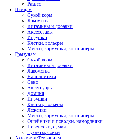
Развес
Птицам
Сухой корм
Лакомства
Витамины и добавки
Аксессуары
Игрушки
Клетки, вольеры
Миски, кормушки, контейнеры
Грызунам
Сухой корм
Витамины и добавки
Лакомства
Наполнители
Сено
Аксессуары
Домики
Игрушки
Клетки, вольеры
Лежанки
Миски, кормушки, контейнеры
Ошейники и поводки, намордники
Переноски, сумки
Туалеты, совки
Аквариум/Террариум