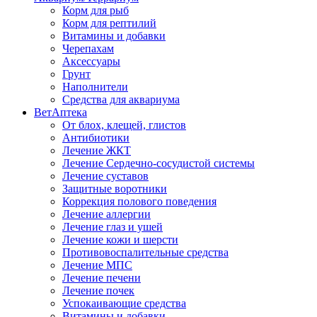
Корм для рыб
Корм для рептилий
Витамины и добавки
Черепахам
Аксессуары
Грунт
Наполнители
Средства для аквариума
ВетАптека
От блох, клещей, глистов
Антибиотики
Лечение ЖКТ
Лечение Сердечно-сосудистой системы
Лечение суставов
Защитные воротники
Коррекция полового поведения
Лечение аллергии
Лечение глаз и ушей
Лечение кожи и шерсти
Противовоспалительные средства
Лечение МПС
Лечение печени
Лечение почек
Успокаивающие средства
Витамины и добавки