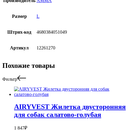
Производитель
АММА
Размер
L
Штрих-код
4680384051049
Артикул
12261270
Похожие товары
Фильтр
AIRYVEST Жилетка двусторонняя
для собак салатово-голубая
1 847
₽