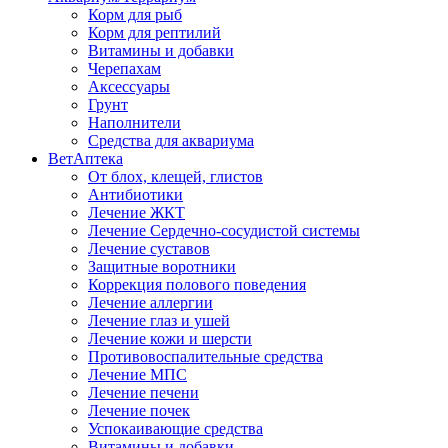
Корм для рыб
Корм для рептилий
Витамины и добавки
Черепахам
Аксессуары
Грунт
Наполнители
Средства для аквариума
ВетАптека
От блох, клещей, глистов
Антибиотики
Лечение ЖКТ
Лечение Сердечно-сосудистой системы
Лечение суставов
Защитные воротники
Коррекция полового поведения
Лечение аллергии
Лечение глаз и ушей
Лечение кожи и шерсти
Противовоспалительные средства
Лечение МПС
Лечение печени
Лечение почек
Успокаивающие средства
Витамины и добавки