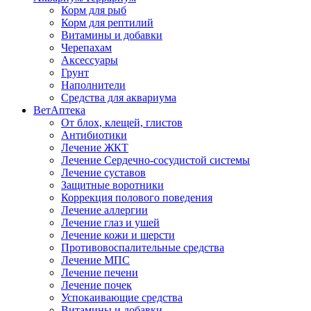
Корм для рыб
Корм для рептилий
Витамины и добавки
Черепахам
Аксессуары
Грунт
Наполнители
Средства для аквариума
ВетАптека
От блох, клещей, глистов
Антибиотики
Лечение ЖКТ
Лечение Сердечно-сосудистой системы
Лечение суставов
Защитные воротники
Коррекция полового поведения
Лечение аллергии
Лечение глаз и ушей
Лечение кожи и шерсти
Противовоспалительные средства
Лечение МПС
Лечение печени
Лечение почек
Успокаивающие средства
Витамины и добавки