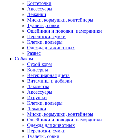
Когтеточки
Аксессуары
Лежанки
Миски, кормушки, контейнеры
Туалеты, совки
Ошейники и поводки, намордники
Переноски, сумки
Клетки, вольеры
Одежда для животных
Развес
Собакам
Сухой корм
Консервы
Ветеринарная диета
Витамины и добавки
Лакомства
Аксессуары
Игрушки
Клетки, вольеры
Лежанки
Миски, кормушки, контейнеры
Ошейники и поводки, намордники
Одежда для животных
Переноски, сумки
Туалеты, совки