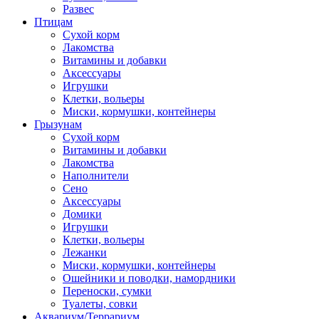
Развес
Птицам
Сухой корм
Лакомства
Витамины и добавки
Аксессуары
Игрушки
Клетки, вольеры
Миски, кормушки, контейнеры
Грызунам
Сухой корм
Витамины и добавки
Лакомства
Наполнители
Сено
Аксессуары
Домики
Игрушки
Клетки, вольеры
Лежанки
Миски, кормушки, контейнеры
Ошейники и поводки, намордники
Переноски, сумки
Туалеты, совки
Аквариум/Террариум