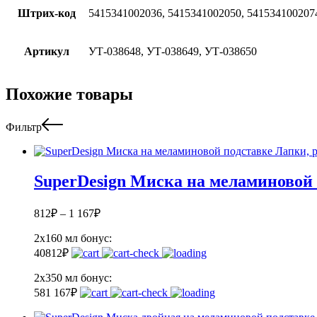
Штрих-код
5415341002036, 5415341002050, 541534100207
Артикул
УТ-038648, УТ-038649, УТ-038650
Похожие товары
Фильтр
SuperDesign Миска на меламиновой 
812
₽
–
1 167
₽
2x160 мл
бонус:
40
812
₽
2x350 мл
бонус:
58
1 167
₽