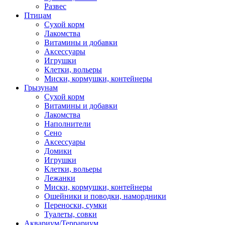
Развес
Птицам
Сухой корм
Лакомства
Витамины и добавки
Аксессуары
Игрушки
Клетки, вольеры
Миски, кормушки, контейнеры
Грызунам
Сухой корм
Витамины и добавки
Лакомства
Наполнители
Сено
Аксессуары
Домики
Игрушки
Клетки, вольеры
Лежанки
Миски, кормушки, контейнеры
Ошейники и поводки, намордники
Переноски, сумки
Туалеты, совки
Аквариум/Террариум