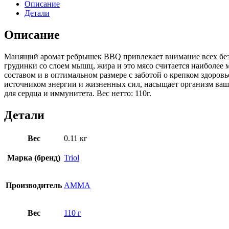
Описание
Детали
Описание
Манящий аромат ребрышек BBQ привлекает внимание всех без 
грудинки со слоем мышц, жира и это мясо считается наиболее
составом и в оптимальном размере с заботой о крепком здоров
источником энергии и жизненных сил, насыщает организм ваш
для сердца и иммунитета. Вес нетто: 110г.
Детали
Вес
0.11 кг
Марка (бренд)
Triol
Производитель
АММА
Вес
110 г