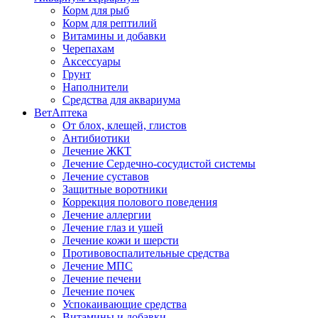
Корм для рыб
Корм для рептилий
Витамины и добавки
Черепахам
Аксессуары
Грунт
Наполнители
Средства для аквариума
ВетАптека
От блох, клещей, глистов
Антибиотики
Лечение ЖКТ
Лечение Сердечно-сосудистой системы
Лечение суставов
Защитные воротники
Коррекция полового поведения
Лечение аллергии
Лечение глаз и ушей
Лечение кожи и шерсти
Противовоспалительные средства
Лечение МПС
Лечение печени
Лечение почек
Успокаивающие средства
Витамины и добавки