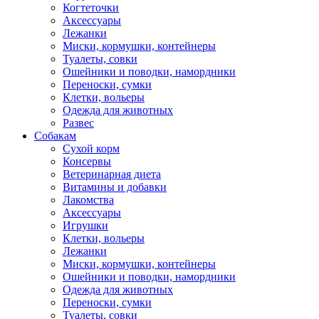
Когтеточки
Аксессуары
Лежанки
Миски, кормушки, контейнеры
Туалеты, совки
Ошейники и поводки, намордники
Переноски, сумки
Клетки, вольеры
Одежда для животных
Развес
Собакам
Сухой корм
Консервы
Ветеринарная диета
Витамины и добавки
Лакомства
Аксессуары
Игрушки
Клетки, вольеры
Лежанки
Миски, кормушки, контейнеры
Ошейники и поводки, намордники
Одежда для животных
Переноски, сумки
Туалеты, совки