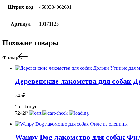
Штрих-код
4680384062601
Артикул
10171123
Похожие товары
Фильтр
Деревенские лакомства для собак 
242
₽
55 г
бонус:
7
242
₽
Wanpy Dog лакомство для собак Фи