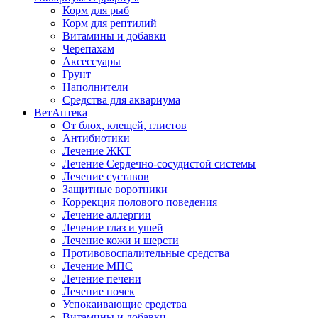
Корм для рыб
Корм для рептилий
Витамины и добавки
Черепахам
Аксессуары
Грунт
Наполнители
Средства для аквариума
ВетАптека
От блох, клещей, глистов
Антибиотики
Лечение ЖКТ
Лечение Сердечно-сосудистой системы
Лечение суставов
Защитные воротники
Коррекция полового поведения
Лечение аллергии
Лечение глаз и ушей
Лечение кожи и шерсти
Противовоспалительные средства
Лечение МПС
Лечение печени
Лечение почек
Успокаивающие средства
Витамины и добавки