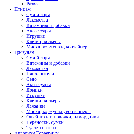
Развес
Птицам
Сухой корм
Лакомства
Витамины и добавки
Аксессуары
Игрушки
Клетки, вольеры
Миски, кормушки, контейнеры
Грызунам
Сухой корм
Витамины и добавки
Лакомства
Наполнители
Сено
Аксессуары
Домики
Игрушки
Клетки, вольеры
Лежанки
Миски, кормушки, контейнеры
Ошейники и поводки, намордники
Переноски, сумки
Туалеты, совки
Аквариум/Террариум