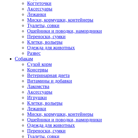
Когтеточки
Аксессуары
Лежанки
Миски, кормушки, контейнеры
Туалеты, совки
Ошейники и поводки, намордники
Переноски, сумки
Клетки, вольеры
Одежда для животных
Развес
Собакам
Сухой корм
Консервы
Ветеринарная диета
Витамины и добавки
Лакомства
Аксессуары
Игрушки
Клетки, вольеры
Лежанки
Миски, кормушки, контейнеры
Ошейники и поводки, намордники
Одежда для животных
Переноски, сумки
Туалеты, совки