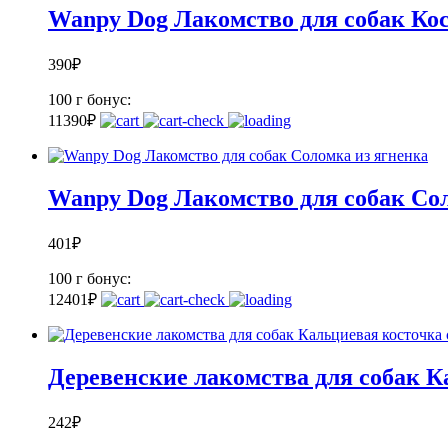
Wanpy Dog Лакомство для собак Ко
390
₽
100 г
бонус:
11
390
₽
Wanpy Dog Лакомство для собак Со
401
₽
100 г
бонус:
12
401
₽
Деревенские лакомства для собак К
242
₽