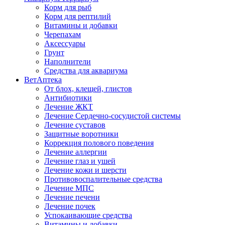
Корм для рыб
Корм для рептилий
Витамины и добавки
Черепахам
Аксессуары
Грунт
Наполнители
Средства для аквариума
ВетАптека
От блох, клещей, глистов
Антибиотики
Лечение ЖКТ
Лечение Сердечно-сосудистой системы
Лечение суставов
Защитные воротники
Коррекция полового поведения
Лечение аллергии
Лечение глаз и ушей
Лечение кожи и шерсти
Противовоспалительные средства
Лечение МПС
Лечение печени
Лечение почек
Успокаивающие средства
Витамины и добавки