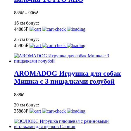
885
₽
–
906
₽
16 см
бонус:
44
885
₽
25 см
бонус:
45
906
₽
AROMADOG Игрушка для собак
Мишка с 3 пищалками голубой
888
₽
20 см
бонус:
35
888
₽