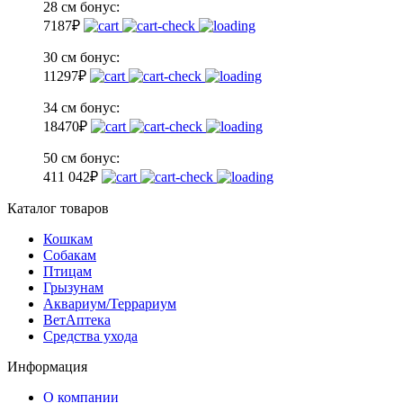
28 см
бонус:
7
187
₽
30 см
бонус:
11
297
₽
34 см
бонус:
18
470
₽
50 см
бонус:
41
1 042
₽
Каталог товаров
Кошкам
Собакам
Птицам
Грызунам
Аквариум/Террариум
ВетАптека
Средства ухода
Информация
О компании