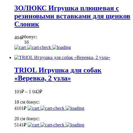
ЗОЛЮКС Игрушка плюшевая с
резиновыми вставками для щенков
Слоник
бонус:
404
₽
16
TRIOL Игрушка для собак
«Веревка, 2 узла»
101
₽
–
1 042
₽
18 см
бонус:
4
101
₽
20 см
бонус:
5
141
₽