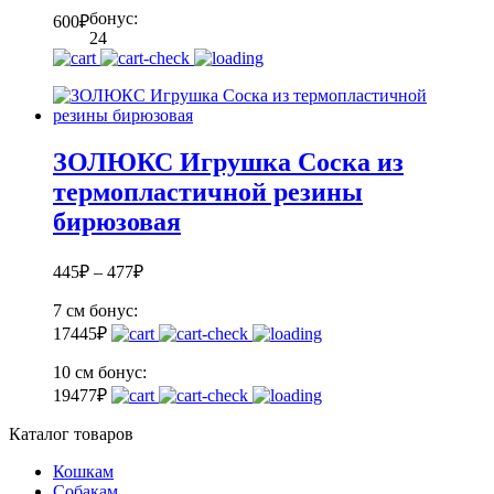
бонус:
600
₽
24
ЗОЛЮКС Игрушка Соска из
термопластичной резины
бирюзовая
445
₽
–
477
₽
7 см
бонус:
17
445
₽
10 см
бонус:
19
477
₽
Каталог товаров
Кошкам
Собакам