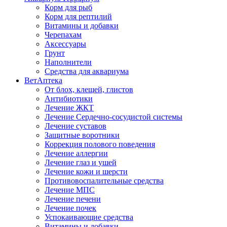
Корм для рыб
Корм для рептилий
Витамины и добавки
Черепахам
Аксессуары
Грунт
Наполнители
Средства для аквариума
ВетАптека
От блох, клещей, глистов
Антибиотики
Лечение ЖКТ
Лечение Сердечно-сосудистой системы
Лечение суставов
Защитные воротники
Коррекция полового поведения
Лечение аллергии
Лечение глаз и ушей
Лечение кожи и шерсти
Противовоспалительные средства
Лечение МПС
Лечение печени
Лечение почек
Успокаивающие средства
Витамины и добавки