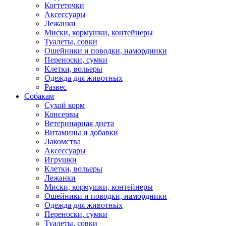
Когтеточки
Аксессуары
Лежанки
Миски, кормушки, контейнеры
Туалеты, совки
Ошейники и поводки, намордники
Переноски, сумки
Клетки, вольеры
Одежда для животных
Развес
Собакам
Сухой корм
Консервы
Ветеринарная диета
Витамины и добавки
Лакомства
Аксессуары
Игрушки
Клетки, вольеры
Лежанки
Миски, кормушки, контейнеры
Ошейники и поводки, намордники
Одежда для животных
Переноски, сумки
Туалеты, совки