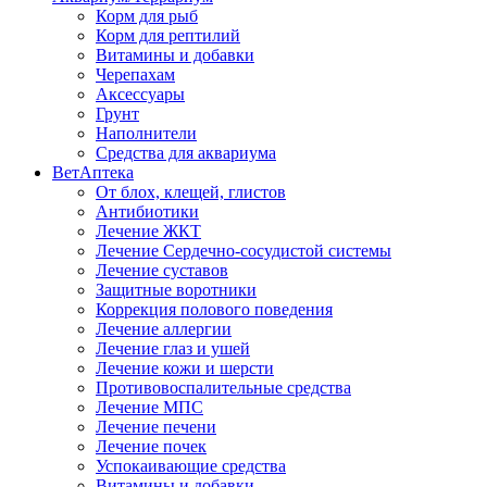
Корм для рыб
Корм для рептилий
Витамины и добавки
Черепахам
Аксессуары
Грунт
Наполнители
Средства для аквариума
ВетАптека
От блох, клещей, глистов
Антибиотики
Лечение ЖКТ
Лечение Сердечно-сосудистой системы
Лечение суставов
Защитные воротники
Коррекция полового поведения
Лечение аллергии
Лечение глаз и ушей
Лечение кожи и шерсти
Противовоспалительные средства
Лечение МПС
Лечение печени
Лечение почек
Успокаивающие средства
Витамины и добавки