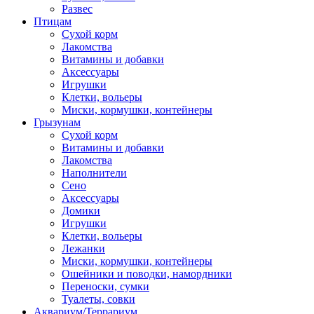
Развес
Птицам
Сухой корм
Лакомства
Витамины и добавки
Аксессуары
Игрушки
Клетки, вольеры
Миски, кормушки, контейнеры
Грызунам
Сухой корм
Витамины и добавки
Лакомства
Наполнители
Сено
Аксессуары
Домики
Игрушки
Клетки, вольеры
Лежанки
Миски, кормушки, контейнеры
Ошейники и поводки, намордники
Переноски, сумки
Туалеты, совки
Аквариум/Террариум