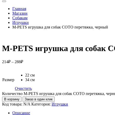
Главная
Магазин
Собакам
Игрушки
M-PETS игрушка для собак СОТО перетяжка, черный
M-PETS игрушка для собак С
214
₽
–
288
₽
22 см
Размер
34 см
Очистить
Количество M-PETS игрушка для собак СОТО перетяжка, чер
В корзину
Заказ в один клик
Код товара:
N/A
Категория:
Игрушки
Описание