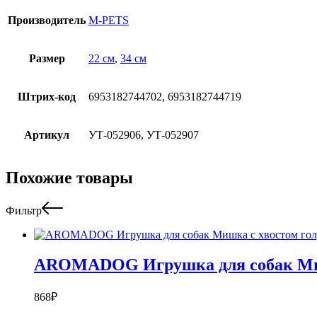
Производитель
M-PETS
Размер
22 см
,
34 см
Штрих-код
6953182744702, 6953182744719
Артикул
УТ-052906, УТ-052907
Похожие товары
Фильтр
AROMADOG Игрушка для собак Миш
868
₽