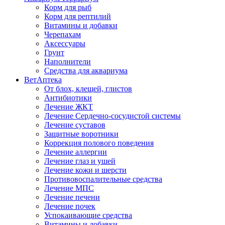
Корм для рыб
Корм для рептилий
Витамины и добавки
Черепахам
Аксессуары
Грунт
Наполнители
Средства для аквариума
ВетАптека
От блох, клещей, глистов
Антибиотики
Лечение ЖКТ
Лечение Сердечно-сосудистой системы
Лечение суставов
Защитные воротники
Коррекция полового поведения
Лечение аллергии
Лечение глаз и ушей
Лечение кожи и шерсти
Противовоспалительные средства
Лечение МПС
Лечение печени
Лечение почек
Успокаивающие средства
Витамины и добавки