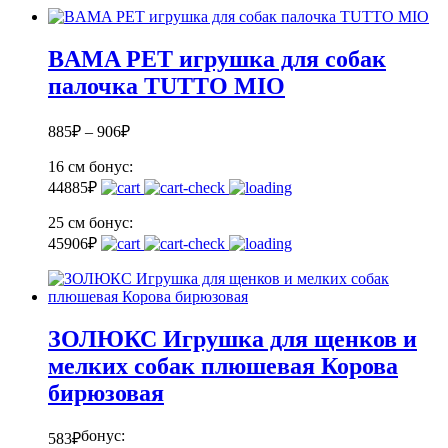
BAMA PET игрушка для собак
палочка TUTTO MIO
885
₽
–
906
₽
16 см
бонус:
44
885
₽
25 см
бонус:
45
906
₽
ЗОЛЮКС Игрушка для щенков и
мелких собак плюшевая Корова
бирюзовая
бонус:
583
₽