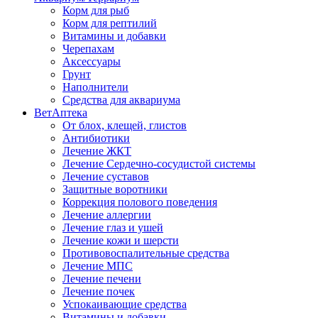
Корм для рыб
Корм для рептилий
Витамины и добавки
Черепахам
Аксессуары
Грунт
Наполнители
Средства для аквариума
ВетАптека
От блох, клещей, глистов
Антибиотики
Лечение ЖКТ
Лечение Сердечно-сосудистой системы
Лечение суставов
Защитные воротники
Коррекция полового поведения
Лечение аллергии
Лечение глаз и ушей
Лечение кожи и шерсти
Противовоспалительные средства
Лечение МПС
Лечение печени
Лечение почек
Успокаивающие средства
Витамины и добавки