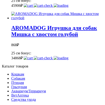
25 см
бонус:
45
906
₽
AROMADOG Игрушка для собак
Мишка с хвостом голубой
868
₽
25 см
бонус:
34
868
₽
Каталог товаров
Кошкам
Собакам
Птицам
Грызунам
Аквариум/Террариум
ВетАптека
Средства ухода