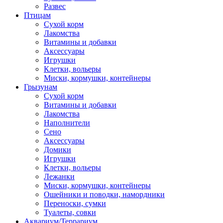
Развес
Птицам
Сухой корм
Лакомства
Витамины и добавки
Аксессуары
Игрушки
Клетки, вольеры
Миски, кормушки, контейнеры
Грызунам
Сухой корм
Витамины и добавки
Лакомства
Наполнители
Сено
Аксессуары
Домики
Игрушки
Клетки, вольеры
Лежанки
Миски, кормушки, контейнеры
Ошейники и поводки, намордники
Переноски, сумки
Туалеты, совки
Аквариум/Террариум