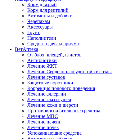
Корм для рыб
Корм для рептилий
Витамины и добавки
Черепахам
Аксессуары
Грунт
Наполнители
Средства для аквариума
ВетАптека
От блох, клещей, глистов
Антибиотики
Лечение ЖКТ
Лечение Сердечно-сосудистой системы
Лечение суставов
Защитные воротники
Коррекция полового поведения
Лечение аллергии
Лечение глаз и ушей
Лечение кожи и шерсти
Противовоспалительные средства
Лечение МПС
Лечение печени
Лечение почек
Успокаивающие средства
Витамины и добавки