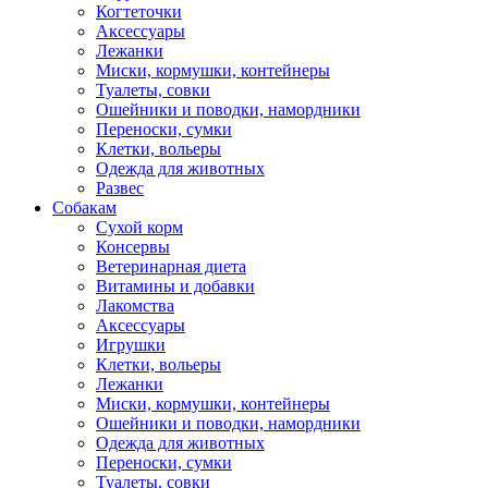
Когтеточки
Аксессуары
Лежанки
Миски, кормушки, контейнеры
Туалеты, совки
Ошейники и поводки, намордники
Переноски, сумки
Клетки, вольеры
Одежда для животных
Развес
Собакам
Сухой корм
Консервы
Ветеринарная диета
Витамины и добавки
Лакомства
Аксессуары
Игрушки
Клетки, вольеры
Лежанки
Миски, кормушки, контейнеры
Ошейники и поводки, намордники
Одежда для животных
Переноски, сумки
Туалеты, совки