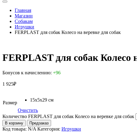
Главная
Магазин
Собакам
Игрушки
FERPLAST для собак Колесо на веревке для собак
FERPLAST для собак Колесо н
Бонусов к начислению:
+96
1 925
₽
15х5х29 см
Размер
Очистить
Количество FERPLAST для собак Колесо на веревке для собак
В корзину
Предзаказ
Код товара:
N/A
Категория:
Игрушки