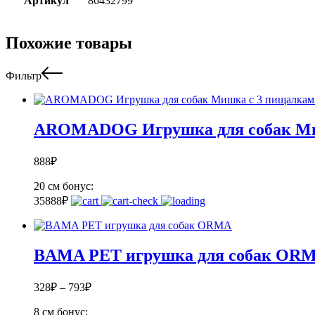
Артикул
86432799
Похожие товары
Фильтр
AROMADOG Игрушка для собак Миш
888
₽
20 см
бонус:
35
888
₽
BAMA PET игрушка для собак OR
328
₽
–
793
₽
8 см
бонус: