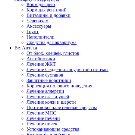
Корм для рыб
Корм для рептилий
Витамины и добавки
Черепахам
Аксессуары
Грунт
Наполнители
Средства для аквариума
ВетАптека
От блох, клещей, глистов
Антибиотики
Лечение ЖКТ
Лечение Сердечно-сосудистой системы
Лечение суставов
Защитные воротники
Коррекция полового поведения
Лечение аллергии
Лечение глаз и ушей
Лечение кожи и шерсти
Противовоспалительные средства
Лечение МПС
Лечение печени
Лечение почек
Успокаивающие средства
Витамины и добавки