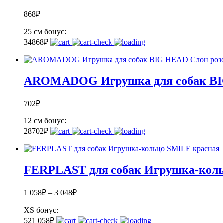
868
₽
25 см
бонус:
34
868
₽
AROMADOG Игрушка для собак BI
702
₽
12 см
бонус:
28
702
₽
FERPLAST для собак Игрушка-кол
1 058
₽
–
3 048
₽
XS
бонус:
52
1 058
₽