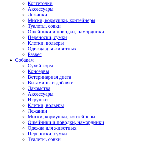
Когтеточки
Аксессуары
Лежанки
Миски, кормушки, контейнеры
Туалеты, совки
Ошейники и поводки, намордники
Переноски, сумки
Клетки, вольеры
Одежда для животных
Развес
Собакам
Сухой корм
Консервы
Ветеринарная диета
Витамины и добавки
Лакомства
Аксессуары
Игрушки
Клетки, вольеры
Лежанки
Миски, кормушки, контейнеры
Ошейники и поводки, намордники
Одежда для животных
Переноски, сумки
Туалеты, совки