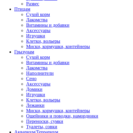
Развес
Птицам
Сухой корм
Лакомства
Витамины и добавки
Аксессуары
Игрушки
Клетки, вольеры
Миски, кормушки, контейнеры
Грызунам
Сухой корм
Витамины и добавки
Лакомства
Наполнители
Сено
Аксессуары
Домики
Игрушки
Клетки, вольеры
Лежанки
Миски, кормушки, контейнеры
Ошейники и поводки, намордники
Переноски, сумки
Туалеты, совки
Аквариум/Террариум