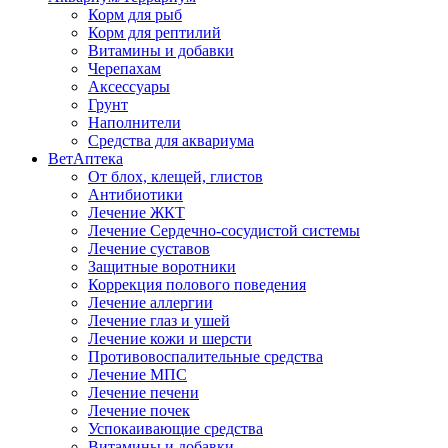
Корм для рыб
Корм для рептилий
Витамины и добавки
Черепахам
Аксессуары
Грунт
Наполнители
Средства для аквариума
ВетАптека
От блох, клещей, глистов
Антибиотики
Лечение ЖКТ
Лечение Сердечно-сосудистой системы
Лечение суставов
Защитные воротники
Коррекция полового поведения
Лечение аллергии
Лечение глаз и ушей
Лечение кожи и шерсти
Противовоспалительные средства
Лечение МПС
Лечение печени
Лечение почек
Успокаивающие средства
Витамины и добавки