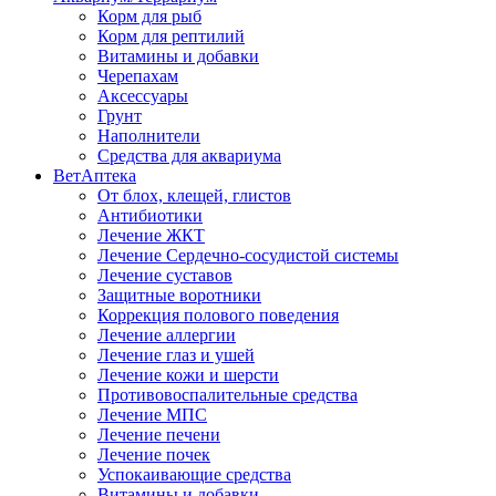
Корм для рыб
Корм для рептилий
Витамины и добавки
Черепахам
Аксессуары
Грунт
Наполнители
Средства для аквариума
ВетАптека
От блох, клещей, глистов
Антибиотики
Лечение ЖКТ
Лечение Сердечно-сосудистой системы
Лечение суставов
Защитные воротники
Коррекция полового поведения
Лечение аллергии
Лечение глаз и ушей
Лечение кожи и шерсти
Противовоспалительные средства
Лечение МПС
Лечение печени
Лечение почек
Успокаивающие средства
Витамины и добавки