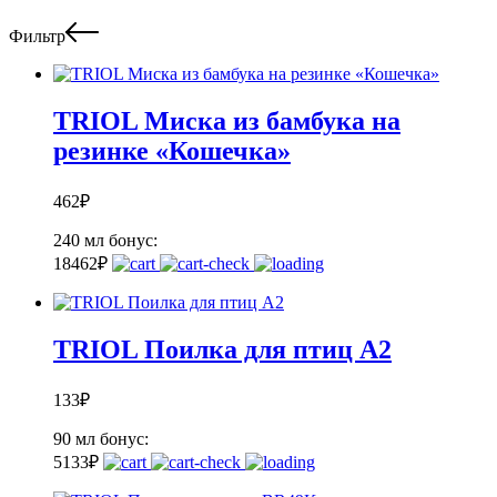
Фильтр
TRIOL Миска из бамбука на
резинке «Кошечка»
462
₽
240 мл
бонус:
18
462
₽
TRIOL Поилка для птиц A2
133
₽
90 мл
бонус:
5
133
₽