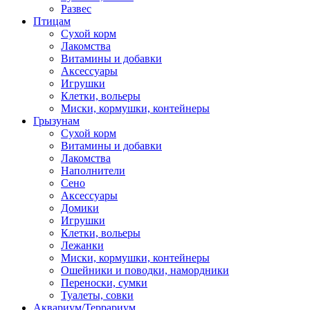
Развес
Птицам
Сухой корм
Лакомства
Витамины и добавки
Аксессуары
Игрушки
Клетки, вольеры
Миски, кормушки, контейнеры
Грызунам
Сухой корм
Витамины и добавки
Лакомства
Наполнители
Сено
Аксессуары
Домики
Игрушки
Клетки, вольеры
Лежанки
Миски, кормушки, контейнеры
Ошейники и поводки, намордники
Переноски, сумки
Туалеты, совки
Аквариум/Террариум