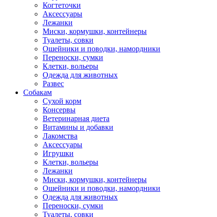
Когтеточки
Аксессуары
Лежанки
Миски, кормушки, контейнеры
Туалеты, совки
Ошейники и поводки, намордники
Переноски, сумки
Клетки, вольеры
Одежда для животных
Развес
Собакам
Сухой корм
Консервы
Ветеринарная диета
Витамины и добавки
Лакомства
Аксессуары
Игрушки
Клетки, вольеры
Лежанки
Миски, кормушки, контейнеры
Ошейники и поводки, намордники
Одежда для животных
Переноски, сумки
Туалеты, совки