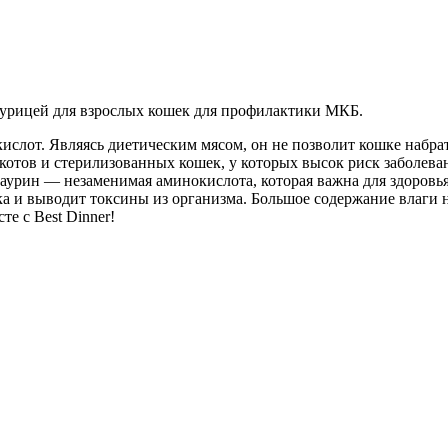
 с Курицей для взрослых кошек для профилактики МКБ.
слот. Являясь диетическим мясом, он не позволит кошке набрат
котов и стерилизованных кошек, у которых высок риск заболев
аурин — незаменимая аминокислота, которая важна для здоровья
ка и выводит токсины из организма. Большое содержание влаги
е с Best Dinner!