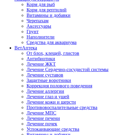
Корм для рыб
Корм для рептилий
Витамины и добавки
Черепахам
Аксессуары
Грунт
Наполнители
Средства для аквариума
ВетАптека
От блох, клещей, глистов
Антибиотики
Лечение ЖКТ
Лечение Сердечно-сосудистой системы
Лечение суставов
Защитные воротники
Коррекция полового поведения
Лечение аллергии
Лечение глаз и ушей
Лечение кожи и шерсти
Противовоспалительные средства
Лечение МПС
Лечение печени
Лечение почек
Успокаивающие средства
Витамины и добавки