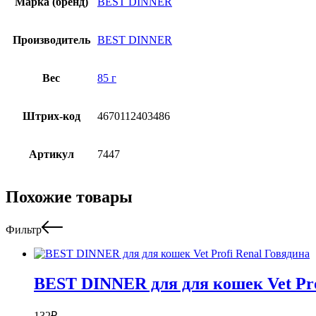
Марка (бренд)
BEST DINNER
Производитель
BEST DINNER
Вес
85 г
Штрих-код
4670112403486
Артикул
7447
Похожие товары
Фильтр
BEST DINNER для для кошек Vet Pro
132
₽