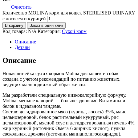
Очистить
Количество MOLINA корм для кошек STERILISED URINARY
с лососем и курицей
В корзину
Заказ в один клик
Код товара:
N/A
Категория:
Сухой корм
Описание
Детали
Описание
Новая линейка сухих кормов Molina для кошек и собак
создана с учетом рекомендаций по питанию животных,
ведущих малоподвижный образ жизни.
Мы разработали специальную низкокалорийную формулу.
Molina: меньше калорий — больше здоровья! Витамины и
белок в идеальном тандеме.
Состав: дегидрированное мясо (курица, лосось) 35%, маис
цельнозерновой, белок растительный кукурузный, рис
цельнозерновой, мясной соус и дегидратированная печень 4%,
жир куриный (источник Омега-6 жирных кислот), пульпа
свекольная, дрожжи (источник маннанолигосахаридов),