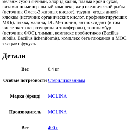
меланж сухой яичный, хлорид калия, плазма крови сухая,
витаминно-минеральный комплекс, жир океанической рыбы
(источник Омега-3 жирных кислот), таурин, ягоды дикой
клюквы (источник органических кислот, профилактирующих
МКБ), тыква, малина, DL-Метионин, антиоксидант (в том
числе экстракт розмарина и токоферолы), топинамбур
(источник ФОС), тимьян, комплекс пробиотиков (Bacillus
subtilis, Bacillus licheniformis), комплекс бета-глюканов и МОС,
экстракт фукуса.
Детали
Вес
0.4 кг
Особые потребности
Стерилизованным
Марка (бренд)
MOLINA
Производитель
MOLINA
Вес
400 г