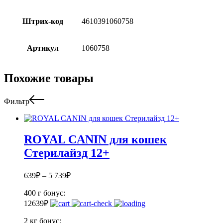
Штрих-код
4610391060758
Артикул
1060758
Похожие товары
Фильтр
ROYAL CANIN для кошек
Стерилайзд 12+
639
₽
–
5 739
₽
400 г
бонус:
12
639
₽
2 кг
бонус: