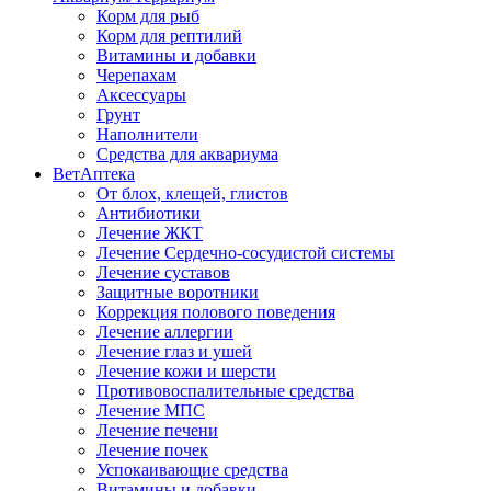
Корм для рыб
Корм для рептилий
Витамины и добавки
Черепахам
Аксессуары
Грунт
Наполнители
Средства для аквариума
ВетАптека
От блох, клещей, глистов
Антибиотики
Лечение ЖКТ
Лечение Сердечно-сосудистой системы
Лечение суставов
Защитные воротники
Коррекция полового поведения
Лечение аллергии
Лечение глаз и ушей
Лечение кожи и шерсти
Противовоспалительные средства
Лечение МПС
Лечение печени
Лечение почек
Успокаивающие средства
Витамины и добавки