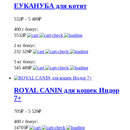
ЕУКАНУБА для котят
532
₽
–
5 489
₽
400 г
бонус:
5
532
₽
2 кг
бонус:
23
2 329
₽
5 кг
бонус:
54
5 489
₽
ROYAL CANIN для кошек Индор
7+
705
₽
–
5 529
₽
400 г
бонус:
14
705
₽