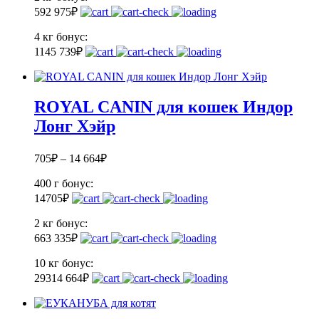
59
2 975
₽
4 кг
бонус:
114
5 739
₽
ROYAL CANIN для кошек Индор
Лонг Хэйр
705
₽
–
14 664
₽
400 г
бонус:
14
705
₽
2 кг
бонус:
66
3 335
₽
10 кг
бонус:
293
14 664
₽