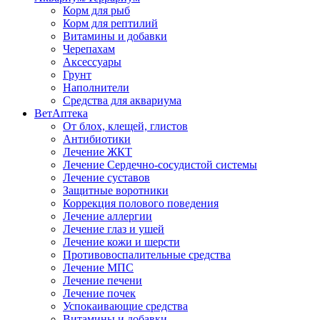
Корм для рыб
Корм для рептилий
Витамины и добавки
Черепахам
Аксессуары
Грунт
Наполнители
Средства для аквариума
ВетАптека
От блох, клещей, глистов
Антибиотики
Лечение ЖКТ
Лечение Сердечно-сосудистой системы
Лечение суставов
Защитные воротники
Коррекция полового поведения
Лечение аллергии
Лечение глаз и ушей
Лечение кожи и шерсти
Противовоспалительные средства
Лечение МПС
Лечение печени
Лечение почек
Успокаивающие средства
Витамины и добавки