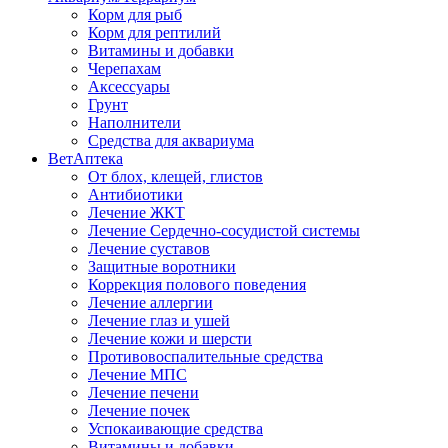
Корм для рыб
Корм для рептилий
Витамины и добавки
Черепахам
Аксессуары
Грунт
Наполнители
Средства для аквариума
ВетАптека
От блох, клещей, глистов
Антибиотики
Лечение ЖКТ
Лечение Сердечно-сосудистой системы
Лечение суставов
Защитные воротники
Коррекция полового поведения
Лечение аллергии
Лечение глаз и ушей
Лечение кожи и шерсти
Противовоспалительные средства
Лечение МПС
Лечение печени
Лечение почек
Успокаивающие средства
Витамины и добавки