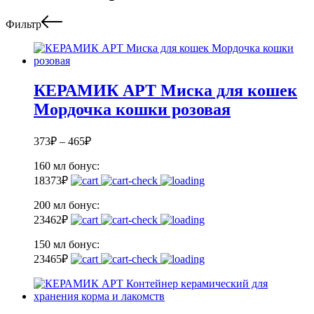
Фильтр
КЕРАМИК АРТ Миска для кошек
Мордочка кошки розовая
373
₽
–
465
₽
160 мл
бонус:
18
373
₽
200 мл
бонус:
23
462
₽
150 мл
бонус:
23
465
₽