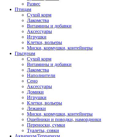
Развес
Птицам
Сухой корм
Лакомства
Витамины и добавки
Аксессуары
Игрушки
Клетки, вольеры
Миски, кормушки, контейнеры
Грызунам
Сухой корм
Витамины и добавки
Лакомства
Наполнители
Сено
Аксессуары
Домики
Игрушки
Клетки, вольеры
Лежанки
Миски, кормушки, контейнеры
Ошейники и поводки, намордники
Переноски, сумки
Туалеты, совки
Аквариум/Террариум