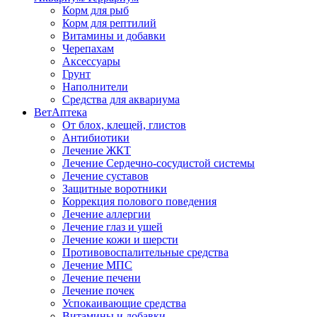
Корм для рыб
Корм для рептилий
Витамины и добавки
Черепахам
Аксессуары
Грунт
Наполнители
Средства для аквариума
ВетАптека
От блох, клещей, глистов
Антибиотики
Лечение ЖКТ
Лечение Сердечно-сосудистой системы
Лечение суставов
Защитные воротники
Коррекция полового поведения
Лечение аллергии
Лечение глаз и ушей
Лечение кожи и шерсти
Противовоспалительные средства
Лечение МПС
Лечение печени
Лечение почек
Успокаивающие средства
Витамины и добавки