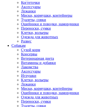
Когтеточки
Аксессуары
Лежанки
Миски, кормушки, контейнеры
Туалеты, совки
Ошейники и поводки, намордники
Переноски, сумки
Клетки, вольеры
Одежда для животных
Развес
Собакам
Сухой корм
Консервы
Ветеринарная диета
Витамины и добавки
Лакомства
Аксессуары
Игрушки
Клетки, вольеры
Лежанки
Миски, кормушки, контейнеры
Ошейники и поводки, намордники
Одежда для животных
Переноски, сумки
Туалеты, совки